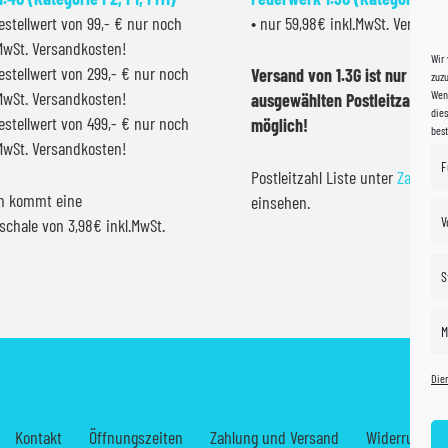
estellwert von 99,- € nur noch
• nur 59,98€ inkl.MwSt. Versand
.MwSt. Versandkosten!
Wir
estellwert von 299,- € nur noch
Versand von 1.3G ist nur inner
zuzu
Wenn
.MwSt. Versandkosten!
ausgewählten Postleitzahlen 
dies
estellwert von 499,- € nur noch
möglich!
bes
.MwSt. Versandkosten!
F
Postleitzahl Liste unter
Zahlung
en kommt eine
einsehen.
V
schale von 3,98€ inkl.MwSt.
S
M
Die
Kontakt
Öffnungszeiten
Zahlung und Versand
Widerrufsrec