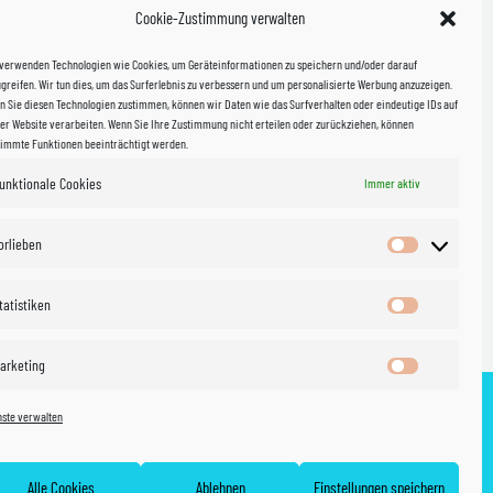
Cookie-Zustimmung verwalten
kosten!
 verwenden Technologien wie Cookies, um Geräteinformationen zu speichern und/oder darauf
halb
greifen. Wir tun dies, um das Surferlebnis zu verbessern und um personalisierte Werbung anzuzeigen.
 Sie diesen Technologien zustimmen, können wir Daten wie das Surfverhalten oder eindeutige IDs auf
in Sachsen
er Website verarbeiten. Wenn Sie Ihre Zustimmung nicht erteilen oder zurückziehen, können
timmte Funktionen beeinträchtigt werden.
unktionale Cookies
WIR VERSENDEN MIT
Immer aktiv
 & Versand
orlieben
Vorlieben
tatistiken
Statistiken
arketing
Marketing
nste verwalten
ht
AGB
Cookie policy (EU)
Vertrag widerrufen
Alle Cookies
Ablehnen
Einstellungen speichern