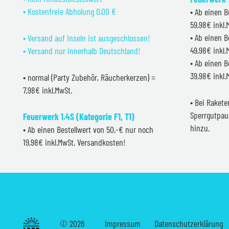
• Kostenfreie Abholung 0,00 €
• Ab einen B
59,98€ inkl
• Ab einen B
• Versand auf Inseln ist ausgeschlossen!
49,98€ inkl
• Versand nur innerhalb Deutschland!
• Ab einen B
39,98€ inkl
• normal (Party Zubehör, Räucherkerzen) =
7,98€ inkl.MwSt.
• Bei Raket
Sperrgutpau
Feuerwerk 1.4S (Kategorie F1, T1)
hinzu.
• Ab einen Bestellwert von 50,-€ nur noch
19,98€ inkl.MwSt. Versandkosten!
©
2026
Impressum
Datenschutzerklärung