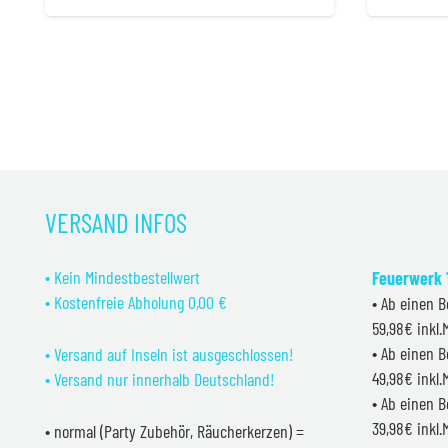
Preis
Preis
war:
ist:
7,50 €
5,99 €.
VERSAND INFOS
• Kein Mindestbestellwert
Feuerwerk 1
• Kostenfreie Abholung 0,00 €
• Ab einen B
59,98€ inkl
• Ab einen B
• Versand auf Inseln ist ausgeschlossen!
49,98€ inkl
• Versand nur innerhalb Deutschland!
• Ab einen B
39,98€ inkl
• normal (Party Zubehör, Räucherkerzen) =