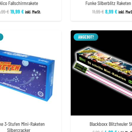
Nico Fallschirmrakete
Funke Silberblitz Raketen 
Ursprünglicher
Aktueller
Ursprüngliche
Aktuell
4,99
€
19,99
€
11,99
€
8,99
€
inkl. MwSt.
inkl. MwS
Preis
Preis
Preis
Preis
war:
ist:
war:
ist:
24,99 €
19,99 €.
11,99 €
8,99 €.
ANGEBOT!
ke 3-Stufen Mini-Raketen
Blackboxx Blitzheuler 5
Silbercracker
Ursprüngliche
Aktuell