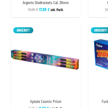
Argento Shellrockets Cal. 38mm
Ursprünglicher
Aktueller
19,99
€
17,99
€
2
inkl. MwSt.
Preis
Preis
war:
ist:
19,99 €
17,99 €.
ANGEBOT!
ANGEBOT!
Xplode Cosmic Prism
Fun
Ursprünglicher
Aktueller