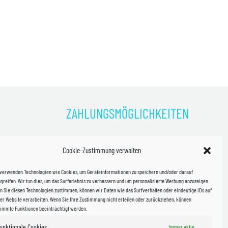
ZAHLUNGSMÖGLICHKEITEN
)
Cookie-Zustimmung verwalten
kosten!
 verwenden Technologien wie Cookies, um Geräteinformationen zu speichern und/oder darauf
halb
greifen. Wir tun dies, um das Surferlebnis zu verbessern und um personalisierte Werbung anzuzeigen.
 Sie diesen Technologien zustimmen, können wir Daten wie das Surfverhalten oder eindeutige IDs auf
in Sachsen
er Website verarbeiten. Wenn Sie Ihre Zustimmung nicht erteilen oder zurückziehen, können
timmte Funktionen beeinträchtigt werden.
unktionale Cookies
Immer aktiv