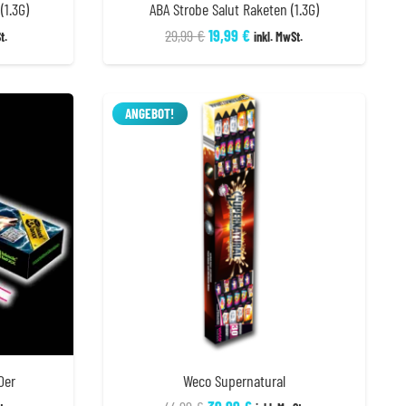
(1.3G)
ABA Strobe Salut Raketen (1.3G)
r
er
Ursprünglicher
Aktueller
29,99
€
19,99
€
t.
inkl. MwSt.
Preis
Preis
war:
ist:
29,99 €
19,99 €.
ANGEBOT!
0er
Weco Supernatural
r
er
Ursprünglicher
Aktueller