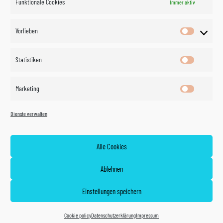
Funktionale Cookies
Immer aktiv
Impressum
Vorlieben
Vorlieben
Datenschutzerklärung
Statistiken
Statistik
Kontakt
Marketing
Marketin
Öffnungszeiten
©
Vertrag
Dienste verwalten
widerrufen
2026
Zahlung und Versand
Alle Cookies
Widerrufsrecht
Ablehnen
AGB
Einstellungen speichern
Cookie policy (EU)
Cookie policy
Datenschutzerklärung
Impressum