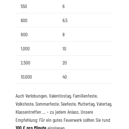
550
6
600
6,5
800
8
1.000
10
2.500
20
10.000
40
Auch Verlobungen, Valentinstag, Familienfeste,
Volksfeste, Sommerfeste, Seefeste, Muttertag, Vatertag,
Klassentreffen … – zu jedem Anlass. Unsere
Empfehlung: Für ein gutes Feuerwerk sollten Sie rund
100 € pro Minute
einplanen.