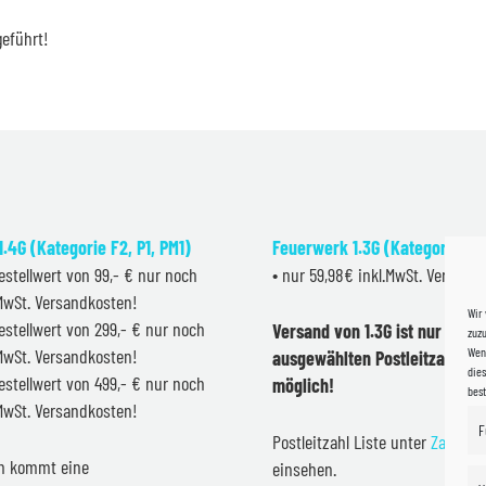
geführt!
.4G (Kategorie F2, P1, PM1)
Feuerwerk 1.3G (Kategorie F2
estellwert von 99,- € nur noch
• nur 59,98€ inkl.MwSt. Versand
.MwSt. Versandkosten!
Wir
estellwert von 299,- € nur noch
Versand von 1.3G ist nur inner
zuzu
Wenn
.MwSt. Versandkosten!
ausgewählten Postleitzahlen 
dies
estellwert von 499,- € nur noch
möglich!
bes
.MwSt. Versandkosten!
F
Postleitzahl Liste unter
Zahlung
en kommt eine
einsehen.