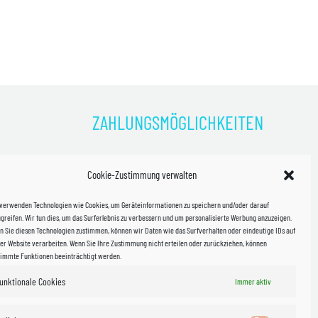
ZAHLUNGSMÖGLICHKEITEN
)
Cookie-Zustimmung verwalten
kosten!
 verwenden Technologien wie Cookies, um Geräteinformationen zu speichern und/oder darauf
halb
greifen. Wir tun dies, um das Surferlebnis zu verbessern und um personalisierte Werbung anzuzeigen.
 Sie diesen Technologien zustimmen, können wir Daten wie das Surfverhalten oder eindeutige IDs auf
in Sachsen
er Website verarbeiten. Wenn Sie Ihre Zustimmung nicht erteilen oder zurückziehen, können
timmte Funktionen beeinträchtigt werden.
unktionale Cookies
WIR VERSENDEN MIT
Immer aktiv
 & Versand