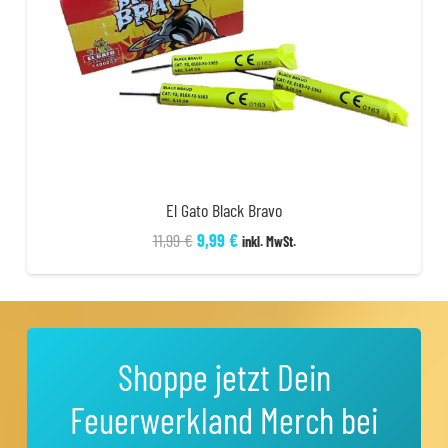
El Gato Black Bravo
Ursprünglicher
Aktueller
11,99
€
9,99
€
inkl. MwSt.
Preis
Preis
war:
ist:
11,99 €
9,99 €.
Shoppe jetzt Dein
Feuerwerkland Merch bei