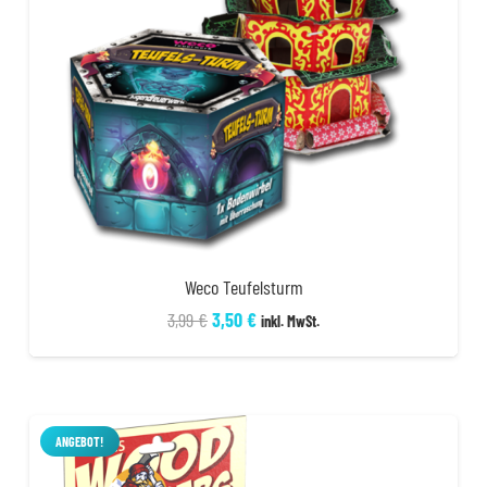
Weco Teufelsturm
Ursprünglicher
Aktueller
3,99
€
3,50
€
inkl. MwSt.
Preis
Preis
war:
ist:
3,99 €
3,50 €.
ANGEBOT!