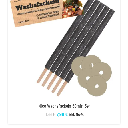
Nico Wachsfackeln 60min 5er
Ursprünglicher
Aktueller
11,99
€
7,99
€
inkl. MwSt.
Preis
Preis