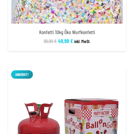
Konfetti 10kg Öko Wurfkonfetti
Ursprünglicher
Aktueller
99,99
€
49,99
€
inkl. MwSt.
Preis
Preis
war:
ist:
99,99 €
49,99 €.
ANGEBOT!