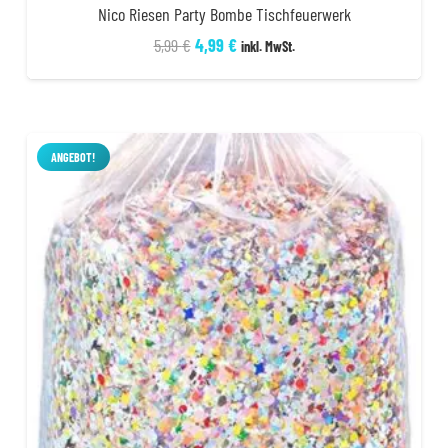
Nico Riesen Party Bombe Tischfeuerwerk
Ursprünglicher
Aktueller
5,99
€
4,99
€
inkl. MwSt.
Preis
Preis
war:
ist:
5,99 €
4,99 €.
ANGEBOT!