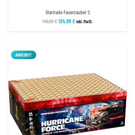
Startrade Feuerzauber 2
Ursprünglicher
Aktueller
149,99
€
134,99
€
inkl. MwSt.
Preis
Preis
war:
ist:
149,99 €
134,99 €.
ANGEBOT!