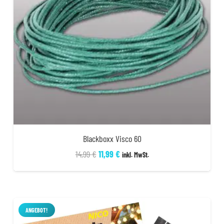
Blackboxx Visco 60
Ursprünglicher
Aktueller
14,99
€
11,99
€
inkl. MwSt.
Preis
Preis
war:
ist:
14,99 €
11,99 €.
ANGEBOT!