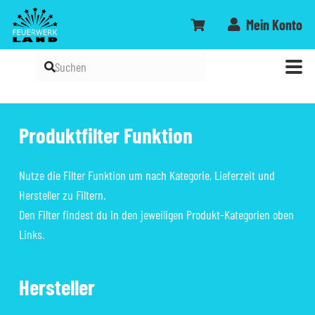
Mein Konto
Nico Rauchbälle
Funke China Böller D
Ganzjährig frei ab 18 Jahren!
Ganzjährig frei ab 18 Jahren!
Produktfilter Funktion
Nutze die Filter Funktion um nach Kategorie, Lieferzeit und
Hersteller zu Filtern.
Den Filter findest du in den jeweiligen Produkt-Kategorien oben
Links.
Hersteller