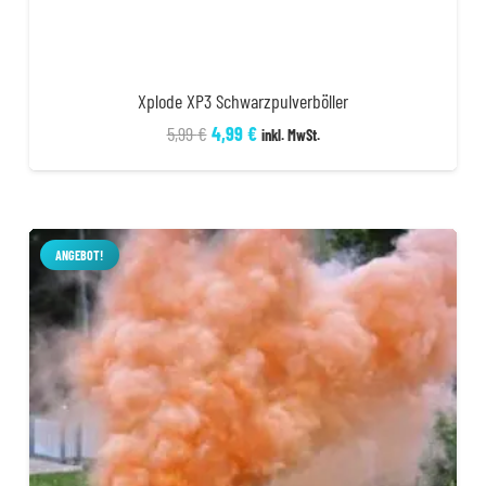
Xplode XP3 Schwarzpulverböller
Ursprünglicher
Aktueller
5,99
€
4,99
€
inkl. MwSt.
Preis
Preis
war:
ist:
5,99 €
4,99 €.
ANGEBOT!