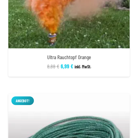
Ultra Rauchtopf Orange
Ursprünglicher
Aktueller
8,88
€
6,99
€
inkl. MwSt.
Preis
Preis
war:
ist:
8,88 €
6,99 €.
ANGEBOT!