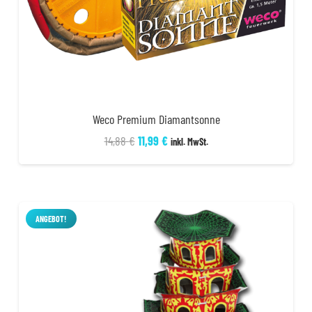
Weco Premium Diamantsonne
Ursprünglicher
Aktueller
14,88
€
11,99
€
inkl. MwSt.
Preis
Preis
war:
ist:
14,88 €
11,99 €.
ANGEBOT!