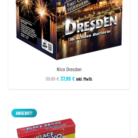
Nico Dresden
Ursprünglicher
Aktueller
39,99
€
37,99
€
inkl. MwSt.
Preis
Preis
war:
ist:
39,99 €
37,99 €.
ANGEBOT!