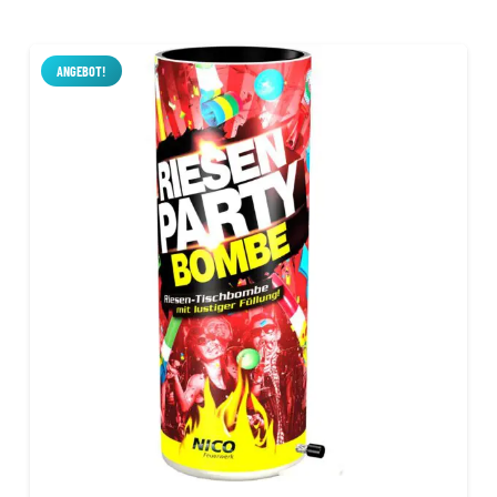
war:
ist:
11,99 €
7,99 €.
ANGEBOT!