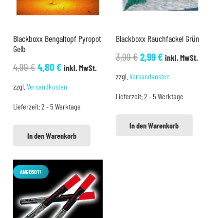
Blackboxx Bengaltopf Pyropot
Blackboxx Rauchfackel Grün
Gelb
Ursprünglicher
Aktueller
3,99
€
2,99
€
inkl. MwSt.
Ursprünglicher
Aktueller
4,99
€
4,80
€
inkl. MwSt.
Preis
Preis
zzgl.
Versandkosten
Preis
Preis
war:
ist:
zzgl.
Versandkosten
war:
ist:
Lieferzeit:
2 - 5 Werktage
3,99 €
2,99 €.
Lieferzeit:
2 - 5 Werktage
4,99 €
4,80 €.
In den Warenkorb
In den Warenkorb
ANGEBOT!