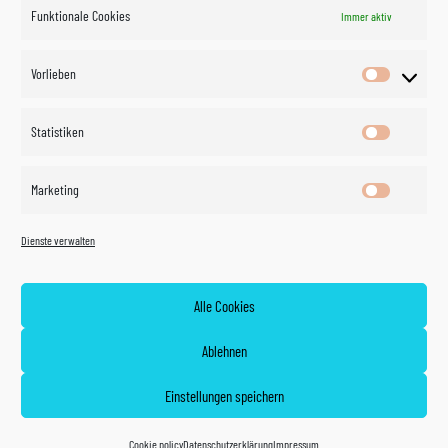
Funktionale Cookies
Immer aktiv
Impressum
Vorlieben
Vorlieben
Datenschutzerklärung
Statistiken
Statistik
Kontakt
Marketing
Marketin
Öffnungszeiten
©
Vertrag
Dienste verwalten
widerrufen
2026
Zahlung und Versand
Alle Cookies
Widerrufsrecht
Ablehnen
AGB
Einstellungen speichern
Cookie policy (EU)
Cookie policy
Datenschutzerklärung
Impressum