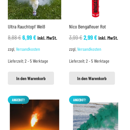
Ultra Rauchtopf Weiß
Nico Bengalfeuer Rot
Ursprünglicher
Aktueller
Ursprünglicher
Aktueller
8,88
€
6,99
€
3,99
€
2,99
€
inkl. MwSt.
inkl. MwSt.
Preis
Preis
Preis
Preis
zzgl.
Versandkosten
zzgl.
Versandkosten
war:
ist:
war:
ist:
Lieferzeit:
2 - 5 Werktage
Lieferzeit:
2 - 5 Werktage
8,88 €
6,99 €.
3,99 €
2,99 €.
In den Warenkorb
In den Warenkorb
ANGEBOT!
ANGEBOT!