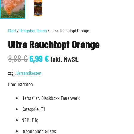
Start
/
Bengalos, Rauch
/ Ultra Rauchtopf Orange
Ultra Rauchtopf Orange
Ursprünglicher
Aktueller
8,88
€
6,99
€
inkl. MwSt.
Preis
Preis
war:
ist:
zzgl.
Versandkosten
8,88 €
6,99 €.
Produktdaten:
Hersteller: Blackboxx Feuerwerk
Kategorie: T1
NEM: 111g
Brenndauer: 90sek