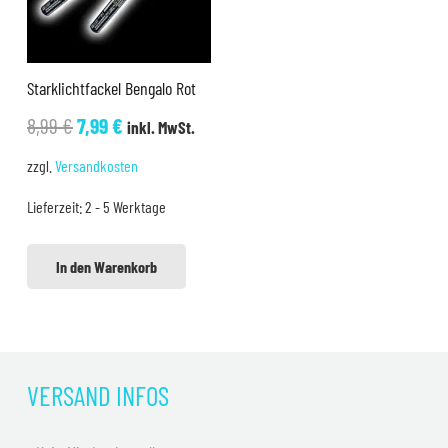
Starklichtfackel Bengalo Rot
Ursprünglicher
Aktueller
8,99
€
7,99
€
inkl. MwSt.
Preis
Preis
zzgl.
Versandkosten
war:
ist:
Lieferzeit:
2 - 5 Werktage
8,99 €
7,99 €.
In den Warenkorb
VERSAND INFOS