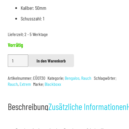
Kaliber: 50mm
Schusszahl: 1
Lieferzeit:
2 - 5 Werktage
Vorrätig
Ultra
In den Warenkorb
Alternative:
Rauchtopf
Orange
Artikelnummer:
EÜ0730
Kategorie:
Bengalos, Rauch
Schlagwörter:
Menge
Rauch
,
Extrem
Marke:
Blackboxx
Beschreibung
Zusätzliche Informationen