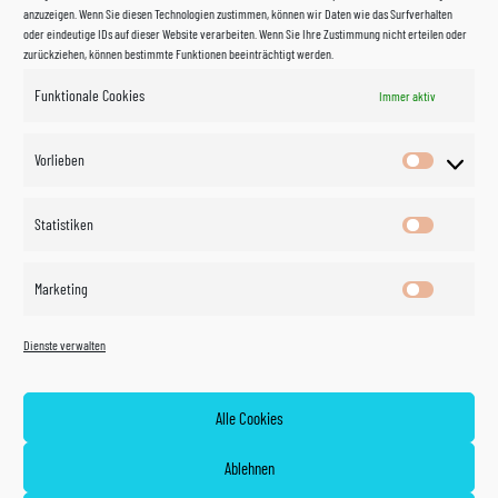
anzuzeigen. Wenn Sie diesen Technologien zustimmen, können wir Daten wie das Surfverhalten
oder eindeutige IDs auf dieser Website verarbeiten. Wenn Sie Ihre Zustimmung nicht erteilen oder
zurückziehen, können bestimmte Funktionen beeinträchtigt werden.
Funktionale Cookies
Immer aktiv
Impressum
Vorlieben
Vorlieben
Datenschutzerklärung
Statistiken
Statistik
Kontakt
Marketing
Marketin
Öffnungszeiten
©
Vertrag
Dienste verwalten
widerrufen
2026
Zahlung und Versand
Alle Cookies
Widerrufsrecht
Ablehnen