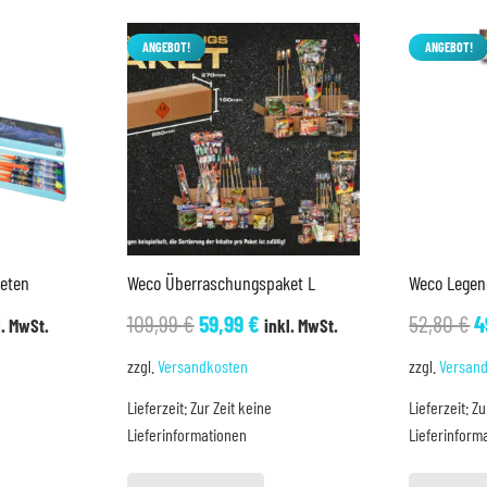
ANGEBOT!
ANGEBOT!
keten
Weco Überraschungspaket L
Weco Legen
cher
ueller
Ursprünglicher
Aktueller
U
109,99
€
59,99
€
52,80
€
4
l. MwSt.
inkl. MwSt.
is
Preis
Preis
P
zzgl.
Versandkosten
zzgl.
Versan
war:
ist:
w
Lieferzeit:
Zur Zeit keine
Lieferzeit:
Zu
99 €.
109,99 €
59,99 €.
5
Lieferinformationen
Lieferinform