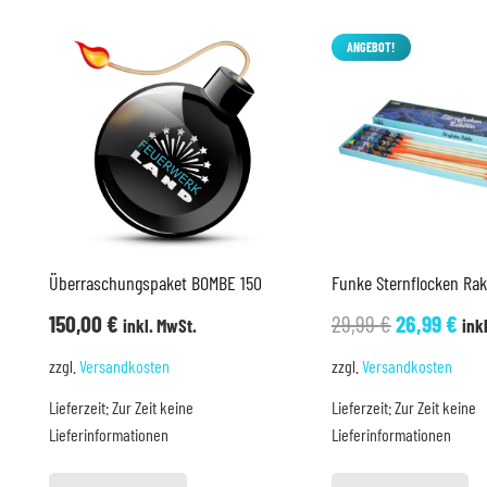
ANGEBOT!
Überraschungspaket BOMBE 150
Funke Sternflocken Ra
Ursprüngli
Akt
150,00
€
29,99
€
26,99
€
inkl. MwSt.
ink
Preis
Pre
zzgl.
Versandkosten
zzgl.
Versandkosten
war:
ist:
Lieferzeit:
Zur Zeit keine
Lieferzeit:
Zur Zeit keine
29,99 €
26,
Lieferinformationen
Lieferinformationen