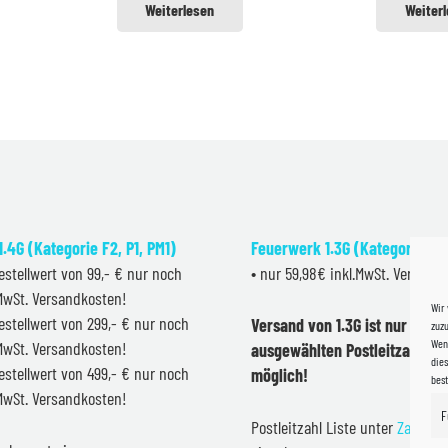
Weiterlesen
Weiter
.4G (Kategorie F2, P1, PM1)
Feuerwerk 1.3G (Kategorie F2
estellwert von 99,- € nur noch
• nur 59,98€ inkl.MwSt. Versand
.MwSt. Versandkosten!
Wir
estellwert von 299,- € nur noch
Versand von 1.3G ist nur inner
zuzu
Wenn
.MwSt. Versandkosten!
ausgewählten Postleitzahlen 
dies
estellwert von 499,- € nur noch
möglich!
bes
.MwSt. Versandkosten!
F
Postleitzahl Liste unter
Zahlung