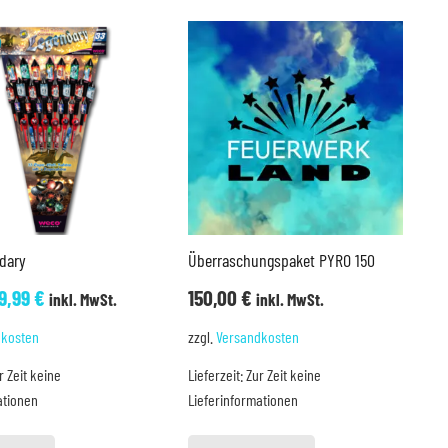
dary
Überraschungspaket PYRO 150
rsprünglicher
Aktueller
9,99
€
150,00
€
inkl. MwSt.
inkl. MwSt.
reis
Preis
dkosten
zzgl.
Versandkosten
ar:
ist:
r Zeit keine
Lieferzeit:
Zur Zeit keine
2,80 €
49,99 €.
ationen
Lieferinformationen