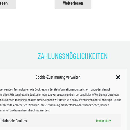
lesen
Weiterlesen
ZAHLUNGSMÖGLICHKEITEN
)
Cookie-Zustimmung verwalten
kosten!
 verwenden Technologien wie Cookies, um Geräteinformationen zu speichern und/oder darauf
halb
greifen. Wir tun dies, um das Surferlebnis zu verbessern und um personalisierte Werbung anzuzeigen.
 Sie diesen Technologien zustimmen, können wir Daten wie das Surfverhalten oder eindeutige IDs auf
in Sachsen
er Website verarbeiten. Wenn Sie Ihre Zustimmung nicht erteilen oder zurückziehen, können
timmte Funktionen beeinträchtigt werden.
unktionale Cookies
Immer aktiv
WIR VERSENDEN MIT
 & Versand