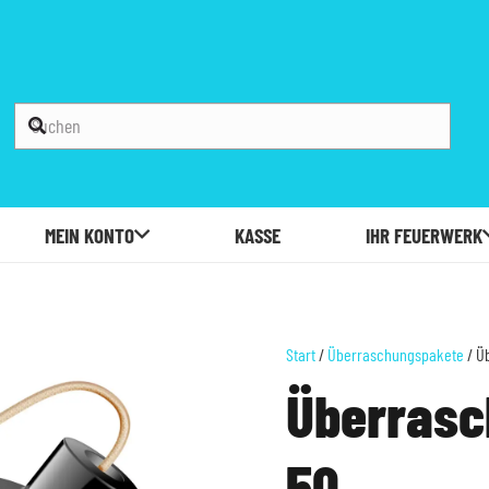
MEIN KONTO
KASSE
IHR FEUERWERK
Start
/
Überraschungspakete
/ Ü
Überras
50