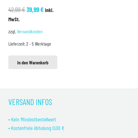
Ursprünglicher
Aktueller
42,99
€
39,99
€
inkl.
Preis
Preis
MwSt.
war:
ist:
zzgl.
Versandkosten
42,99 €
39,99 €.
Lieferzeit:
2 - 5 Werktage
In den Warenkorb
VERSAND INFOS
• Kein Mindestbestellwert
• Kostenfreie Abholung 0,00 €