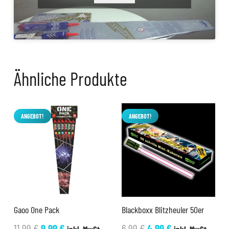
Ähnliche Produkte
ANGEBOT!
ANGEBOT!
Gaoo One Pack
Blackboxx Blitzheuler 50er
Ursprünglicher
Aktueller
Ursprünglicher
Aktueller
11,99
€
9,99
€
6,99
€
4,99
€