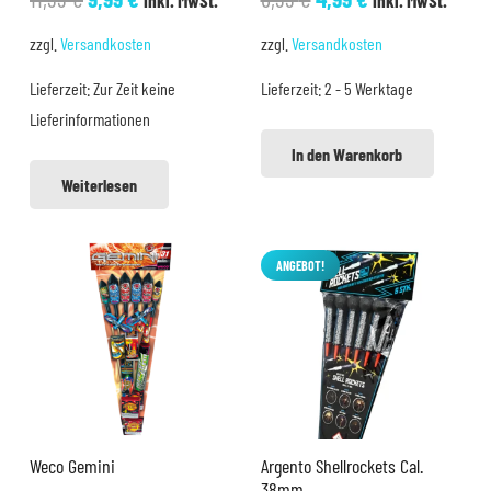
inkl. MwSt.
inkl. MwSt.
Preis
Preis
Preis
Preis
zzgl.
Versandkosten
zzgl.
Versandkosten
war:
ist:
war:
ist:
Lieferzeit:
Zur Zeit keine
Lieferzeit:
2 - 5 Werktage
11,99 €
9,99 €.
6,99 €
4,99 €.
Lieferinformationen
In den Warenkorb
Weiterlesen
ANGEBOT!
Weco Gemini
Argento Shellrockets Cal.
38mm