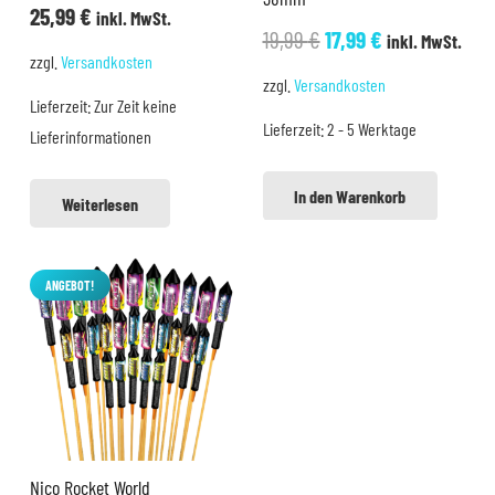
25,99
€
inkl. MwSt.
Ursprünglicher
Aktueller
19,99
€
17,99
€
inkl. MwSt.
zzgl.
Versandkosten
Preis
Preis
zzgl.
Versandkosten
war:
ist:
Lieferzeit:
Zur Zeit keine
Lieferzeit:
2 - 5 Werktage
19,99 €
17,99 €.
Lieferinformationen
In den Warenkorb
Weiterlesen
ANGEBOT!
Nico Rocket World