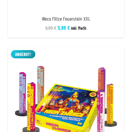
Weco Flitze Feuerstein XXL
Ursprünglicher
Aktueller
6,89
€
5,99
€
inkl. MwSt.
Preis
Preis
war:
ist:
6,89 €
5,99 €.
ANGEBOT!