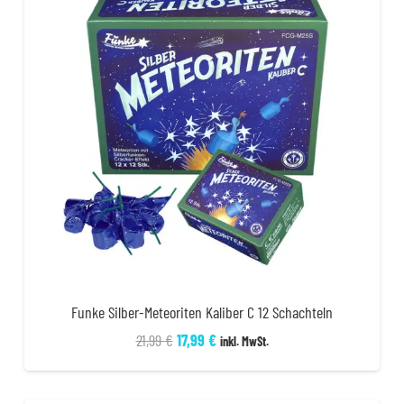
Funke Silber-Meteoriten Kaliber C 12 Schachteln
Ursprünglicher
Aktueller
21,99
€
17,99
€
inkl. MwSt.
Preis
Preis
war:
ist: