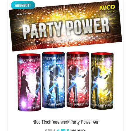
4,50 €
2,99 €.
ANGEBOT!
Nico Tischfeuerwerk Party Power 4er
Ursprünglicher
Aktueller
6,99
€
4,99
€