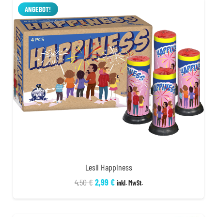
21,99 €
17,99 €.
ANGEBOT!
Lesli Happiness
Ursprünglicher
Aktueller
4,50
€
2,99
€
inkl. MwSt.
Preis
Preis
war:
ist: