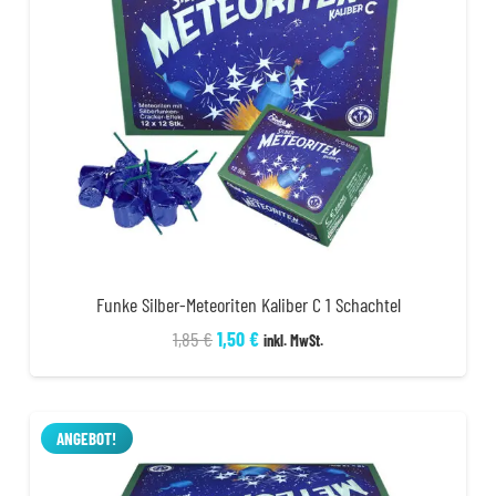
Funke Silber-Meteoriten Kaliber C 1 Schachtel
Ursprünglicher
Aktueller
1,85
€
1,50
€
inkl. MwSt.
Preis
Preis
war:
ist:
1,85 €
1,50 €.
ANGEBOT!