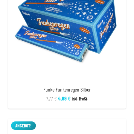
Funke Funkenregen Silber
Ursprünglicher
Aktueller
7,77
€
4,99
€
inkl. MwSt.
Preis
Preis
war:
ist:
7,77 €
4,99 €.
ANGEBOT!