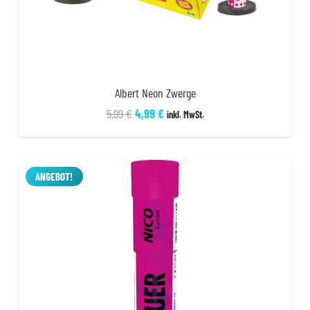
Albert Neon Zwerge
Ursprünglicher
Aktueller
5,99
€
4,99
€
inkl. MwSt.
Preis
Preis
war:
ist:
5,99 €
4,99 €.
ANGEBOT!