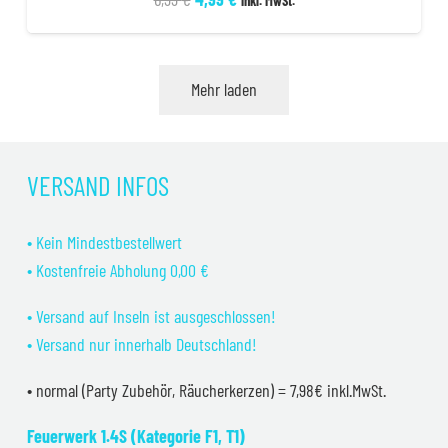
inkl. MwSt.
Preis
Preis
war:
ist:
6,99 €
4,99 €.
Mehr laden
VERSAND INFOS
• Kein Mindestbestellwert
• Kostenfreie Abholung 0,00 €
• Versand auf Inseln ist ausgeschlossen!
• Versand nur innerhalb Deutschland!
• normal (Party Zubehör, Räucherkerzen) = 7,98€ inkl.MwSt.
Feuerwerk 1.4S (Kategorie F1, T1)