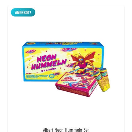
war:
ist:
30,00 €
19,99 €.
ANGEBOT!
Albert Neon Hummeln 6er