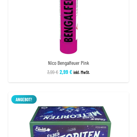
Nico Bengalfeuer Pink
Ursprünglicher
Aktueller
3,99
€
2,99
€
inkl. MwSt.
Preis
Preis
war:
ist:
3,99 €
2,99 €.
ANGEBOT!