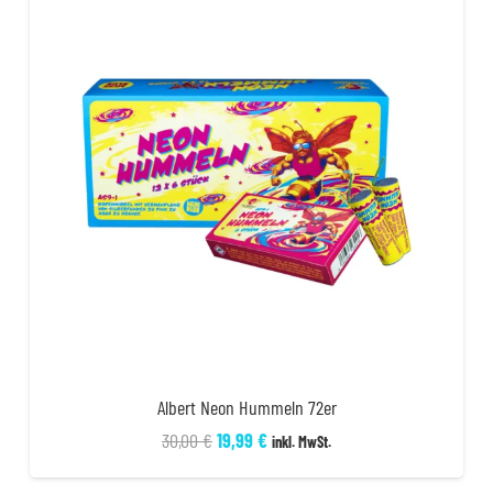
Albert Neon Hummeln 72er
Ursprünglicher
Aktueller
30,00
€
19,99
€
inkl. MwSt.
Preis
Preis