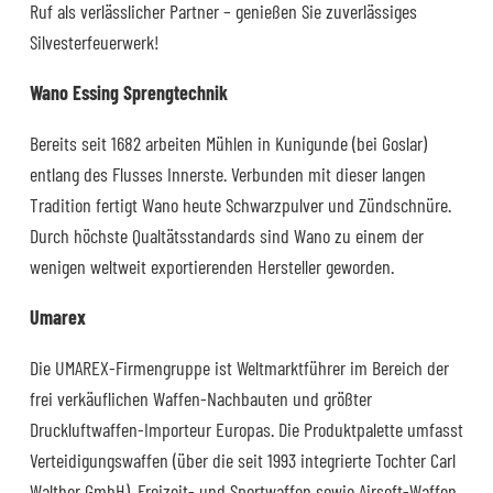
Ruf als verlässlicher Partner – genießen Sie zuverlässiges
Silvesterfeuerwerk!
Wano Essing Sprengtechnik
Bereits seit 1682 arbeiten Mühlen in Kunigunde (bei Goslar)
entlang des Flusses Innerste. Verbunden mit dieser langen
Tradition fertigt Wano heute Schwarzpulver und Zündschnüre.
Durch höchste Qualtätsstandards sind Wano zu einem der
wenigen weltweit exportierenden Hersteller geworden.
Umarex
Die UMAREX-Firmengruppe ist Weltmarktführer im Bereich der
frei verkäuflichen Waffen-Nachbauten und größter
Druckluftwaffen-Importeur Europas. Die Produktpalette umfasst
Verteidigungswaffen (über die seit 1993 integrierte Tochter Carl
Walther GmbH), Freizeit- und Sportwaffen sowie Airsoft-Waffen,