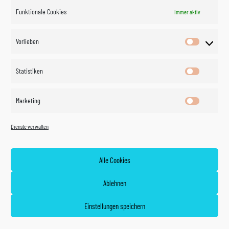
Funktionale Cookies
Immer aktiv
Impressum
Vorlieben
Vorlieben
Datenschutzerklärung
Statistiken
Statistik
Kontakt
Marketing
Marketin
Öffnungszeiten
©
Vertrag
Dienste verwalten
widerrufen
2026
Zahlung und Versand
Alle Cookies
Widerrufsrecht
Ablehnen
AGB
Einstellungen speichern