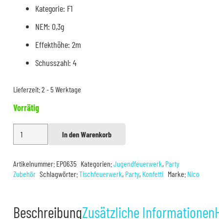
Kategorie: F1
NEM: 0,3g
Effekthöhe: 2m
Schusszahl: 4
Lieferzeit:
2 - 5 Werktage
Vorrätig
Nico
In den Warenkorb
Alternative:
Tischfeuerwerk
Party
Artikelnummer:
EP0635
Kategorien:
Jugendfeuerwerk
,
Party
Power
Zubehör
Schlagwörter:
Tischfeuerwerk
,
Party
,
Konfetti
Marke:
Nico
4er
Menge
Beschreibung
Zusätzliche Informationen