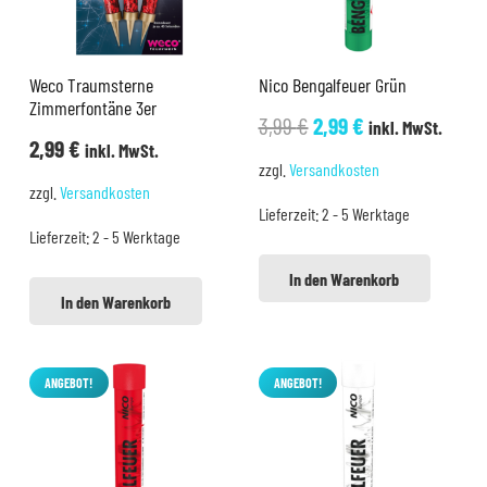
Weco Traumsterne
Nico Bengalfeuer Grün
Zimmerfontäne 3er
Ursprünglicher
Aktueller
3,99
€
2,99
€
inkl. MwSt.
2,99
€
inkl. MwSt.
Preis
Preis
zzgl.
Versandkosten
war:
ist:
zzgl.
Versandkosten
Lieferzeit:
2 - 5 Werktage
3,99 €
2,99 €.
Lieferzeit:
2 - 5 Werktage
In den Warenkorb
In den Warenkorb
ANGEBOT!
ANGEBOT!