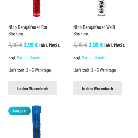
Nico Bengalfeuer Rot
Nico Bengalfeuer Weiß
Blinkend
Blinkend
Ursprünglicher
Aktueller
Ursprünglicher
Aktueller
3,99
€
2,99
€
3,99
€
2,99
€
inkl. MwSt.
inkl. MwSt.
Preis
Preis
Preis
Preis
zzgl.
Versandkosten
zzgl.
Versandkosten
war:
ist:
war:
ist:
Lieferzeit:
2 - 5 Werktage
Lieferzeit:
2 - 5 Werktage
3,99 €
2,99 €.
3,99 €
2,99 €.
In den Warenkorb
In den Warenkorb
ANGEBOT!