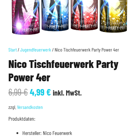
Start
/
Jugendfeuerwerk
/ Nico Tischfeuerwerk Party Power 4er
Nico Tischfeuerwerk Party
Power 4er
Ursprünglicher
Aktueller
6,99
€
4,99
€
inkl. MwSt.
Preis
Preis
war:
ist:
zzgl.
Versandkosten
6,99 €
4,99 €.
Produktdaten:
Hersteller: Nico Feuerwerk