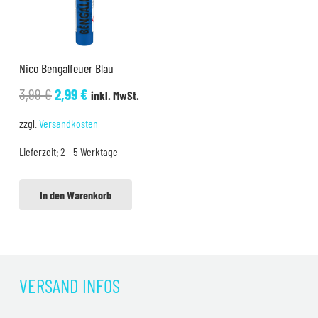
Nico Bengalfeuer Blau
Ursprünglicher
Aktueller
3,99
€
2,99
€
inkl. MwSt.
Preis
Preis
zzgl.
Versandkosten
war:
ist:
Lieferzeit:
2 - 5 Werktage
3,99 €
2,99 €.
In den Warenkorb
VERSAND INFOS