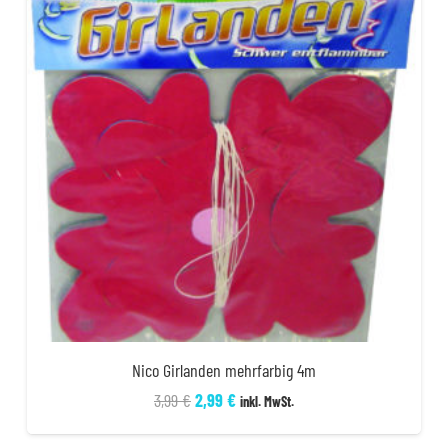
Nico Girlanden mehrfarbig 4m
Ursprünglicher
Aktueller
3,99
€
2,99
€
inkl. MwSt.
Preis
Preis