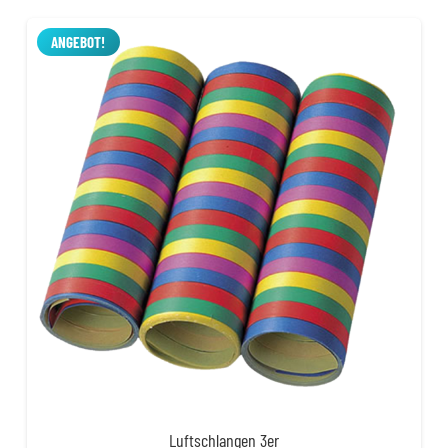
war:
ist:
3,99 €
2,99 €.
ANGEBOT!
Luftschlangen 3er