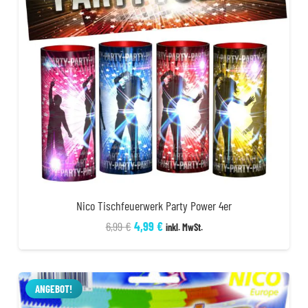
Nico Tischfeuerwerk Party Power 4er
Ursprünglicher
Aktueller
6,99
€
4,99
€
inkl. MwSt.
Preis
Preis
war:
ist:
6,99 €
4,99 €.
ANGEBOT!