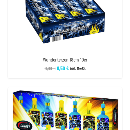
Wunderkerzen 18cm 10er
Ursprünglicher
Aktueller
0,99
€
0,50
€
inkl. MwSt.
Preis
Preis
war:
ist:
0,99 €
0,50 €.