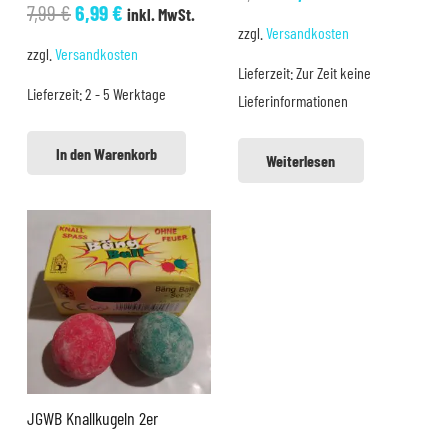
Ursprünglicher
Aktueller
7,99
€
6,99
€
inkl. MwSt.
Preis
Preis
zzgl.
Versandkosten
Preis
Preis
war:
ist:
zzgl.
Versandkosten
war:
ist:
Lieferzeit:
Zur Zeit keine
6,50 €
5,99 €.
Lieferzeit:
2 - 5 Werktage
7,99 €
6,99 €.
Lieferinformationen
In den Warenkorb
Weiterlesen
JGWB Knallkugeln 2er