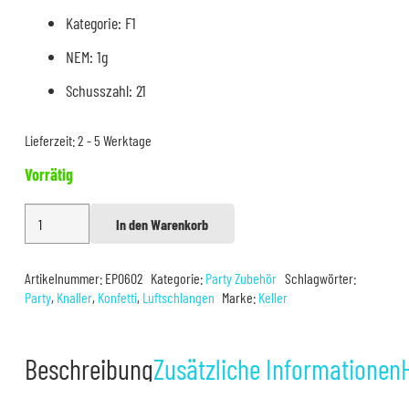
Kategorie: F1
NEM: 1g
Schusszahl: 21
Lieferzeit:
2 - 5 Werktage
Vorrätig
Comet
In den Warenkorb
Alternative:
Party
Knaller
Artikelnummer:
EP0602
Kategorie:
Party Zubehör
Schlagwörter:
21er
Party
,
Knaller
,
Konfetti
,
Luftschlangen
Marke:
Keller
Menge
Beschreibung
Zusätzliche Informationen