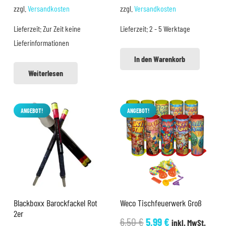
Preis
Preis
zzgl.
Versandkosten
zzgl.
Versandkosten
war:
ist:
Lieferzeit:
Zur Zeit keine
Lieferzeit:
2 - 5 Werktage
3,99 €
3,50 €.
Lieferinformationen
In den Warenkorb
Weiterlesen
ANGEBOT!
ANGEBOT!
Blackboxx Barockfackel Rot
Weco Tischfeuerwerk Groß
2er
Ursprünglicher
Aktueller
6,50
€
5,99
€
inkl. MwSt.