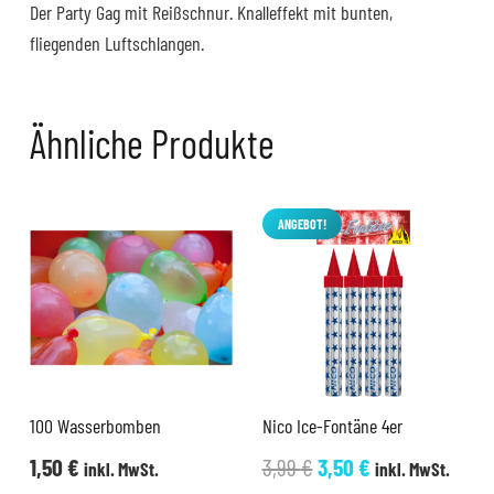
Der Party Gag mit Reißschnur. Knalleffekt mit bunten,
fliegenden Luftschlangen.
Ähnliche Produkte
ANGEBOT!
100 Wasserbomben
Nico Ice-Fontäne 4er
Ursprünglicher
Aktueller
1,50
€
3,99
€
3,50
€
inkl. MwSt.
inkl. MwSt.