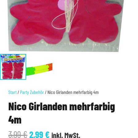
Start
/
Party Zubehör
/ Nico Girlanden mehrfarbig 4m
Nico Girlanden mehrfarbig
4m
Ursprünglicher
Aktueller
3,99
€
2,99
€
inkl. MwSt.