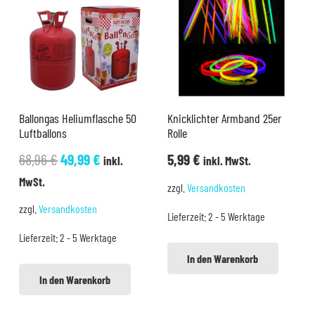
Ballongas Heliumflasche 50
Knicklichter Armband 25er
Luftballons
Rolle
Ursprünglicher
Aktueller
68,96
€
49,99
€
5,99
€
inkl.
inkl. MwSt.
Preis
Preis
MwSt.
zzgl.
Versandkosten
war:
ist:
zzgl.
Versandkosten
Lieferzeit:
2 - 5 Werktage
68,96 €
49,99 €.
Lieferzeit:
2 - 5 Werktage
In den Warenkorb
In den Warenkorb