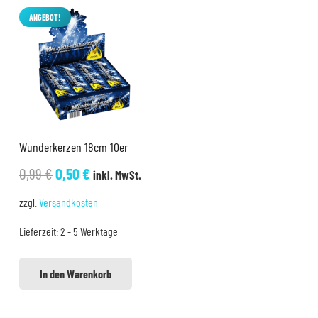
ANGEBOT!
Wunderkerzen 18cm 10er
Ursprünglicher
Aktueller
0,99
€
0,50
€
inkl. MwSt.
Preis
Preis
zzgl.
Versandkosten
war:
ist:
Lieferzeit:
2 - 5 Werktage
0,99 €
0,50 €.
In den Warenkorb