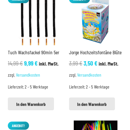
Tuch Wachsfackel 90min 5er
Jorge Hochzeitsfontäne Blüte
Ursprünglicher
Aktueller
Ursprünglicher
Aktueller
14,99
€
9,99
€
3,99
€
3,50
€
inkl. MwSt.
inkl. MwSt.
Preis
Preis
Preis
Preis
zzgl.
Versandkosten
zzgl.
Versandkosten
war:
ist:
war:
ist:
Lieferzeit:
2 - 5 Werktage
Lieferzeit:
2 - 5 Werktage
14,99 €
9,99 €.
3,99 €
3,50 €.
In den Warenkorb
In den Warenkorb
ANGEBOT!