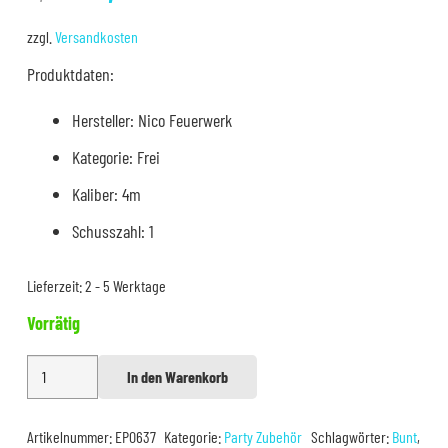
Preis
Preis
war:
ist:
zzgl.
Versandkosten
3,99 €
2,99 €.
Produktdaten:
Hersteller: Nico Feuerwerk
Kategorie: Frei
Kaliber: 4m
Schusszahl: 1
Lieferzeit:
2 - 5 Werktage
Vorrätig
Nico
In den Warenkorb
Alternative:
Girlanden
mehrfarbig
Artikelnummer:
EP0637
Kategorie:
Party Zubehör
Schlagwörter:
Bunt
,