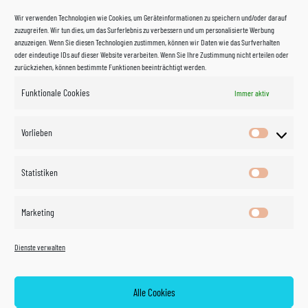
Wir verwenden Technologien wie Cookies, um Geräteinformationen zu speichern und/oder darauf
zuzugreifen. Wir tun dies, um das Surferlebnis zu verbessern und um personalisierte Werbung
anzuzeigen. Wenn Sie diesen Technologien zustimmen, können wir Daten wie das Surfverhalten
oder eindeutige IDs auf dieser Website verarbeiten. Wenn Sie Ihre Zustimmung nicht erteilen oder
zurückziehen, können bestimmte Funktionen beeinträchtigt werden.
Funktionale Cookies
Immer aktiv
Impressum
Vorlieben
Vorlieben
Datenschutzerklärung
Statistiken
Statistik
Kontakt
Marketing
Marketin
Öffnungszeiten
©
Vertrag
Dienste verwalten
widerrufen
2026
Zahlung und Versand
Alle Cookies