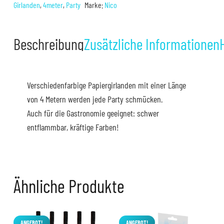
4m
Girlanden
,
4meter
,
Party
Marke:
Nico
Menge
Beschreibung
Zusätzliche Informationen
Verschiedenfarbige Papiergirlanden mit einer Länge
von 4 Metern werden jede Party schmücken.
Auch für die Gastronomie geeignet: schwer
entflammbar, kräftige Farben!
Ähnliche Produkte
ANGEBOT!
ANGEBOT!