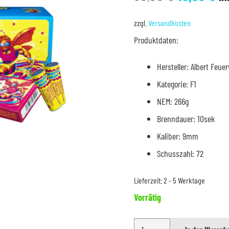
Preis
Pr
war:
is
zzgl.
Versandkosten
30,00 €
19
Produktdaten:
Hersteller: Albert Feue
Kategorie: F1
NEM: 266g
Brenndauer: 10sek
Kaliber: 9mm
Schusszahl: 72
Lieferzeit:
2 - 5 Werktage
Vorrätig
Albert