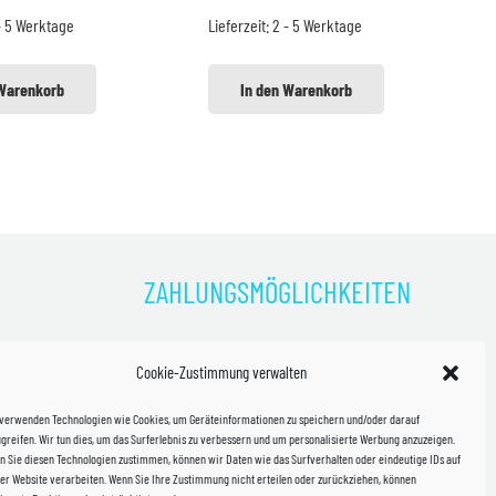
r:
ist:
war:
ist:
- 5 Werktage
Lieferzeit:
2 - 5 Werktage
0 €
1,50 €.
3,99 €
2,99 €.
 Warenkorb
In den Warenkorb
ZAHLUNGSMÖGLICHKEITEN
)
Cookie-Zustimmung verwalten
kosten!
 verwenden Technologien wie Cookies, um Geräteinformationen zu speichern und/oder darauf
halb
greifen. Wir tun dies, um das Surferlebnis zu verbessern und um personalisierte Werbung anzuzeigen.
 Sie diesen Technologien zustimmen, können wir Daten wie das Surfverhalten oder eindeutige IDs auf
in Sachsen
er Website verarbeiten. Wenn Sie Ihre Zustimmung nicht erteilen oder zurückziehen, können