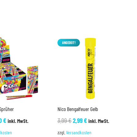
ANGEBOT!
Sprüher
Nico Bengalfeuer Gelb
sprünglicher
Aktueller
Ursprünglicher
Aktueller
50
€
3,99
€
2,99
€
inkl. MwSt.
inkl. MwSt.
is
Preis
Preis
Preis
dkosten
zzgl.
Versandkosten