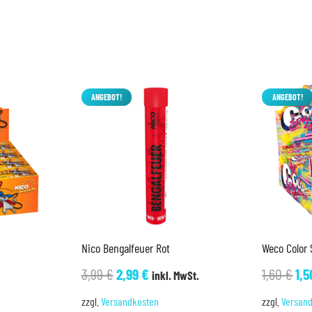
ANGEBOT!
ANGEBOT!
Nico Bengalfeuer Rot
Weco Color 
Ursprünglicher
Aktueller
Ur
3,99
€
2,99
€
1,60
€
1,
inkl. MwSt.
Preis
Preis
Pre
zzgl.
Versandkosten
zzgl.
Versan