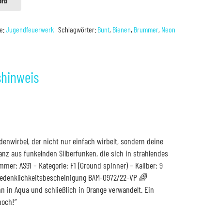
orb
ie:
Jugendfeuerwerk
Schlagwörter:
Bunt
,
Bienen
,
Brummer
,
Neon
shinweis
wirbel, der nicht nur einfach wirbelt, sondern deine
nz aus funkelnden Silberfunken, die sich in strahlendes
mer: AS91 – Kategorie: F1 (Ground spinner) – Kaliber: 9
nbedenklichkeitsbescheinigung BAM-0972/22-VP 🌈
n in Aqua und schließlich in Orange verwandelt. Ein
noch!”