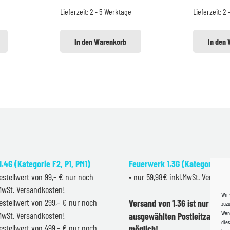
war:
ist:
wa
Lieferzeit:
2 - 5 Werktage
Lieferzeit:
2 
3,99 €
2,99 €.
1,6
In den Warenkorb
In den
.4G (Kategorie F2, P1, PM1)
Feuerwerk 1.3G (Kategorie F2
estellwert von 99,- € nur noch
• nur 59,98€ inkl.MwSt. Versand
.MwSt. Versandkosten!
Wir
estellwert von 299,- € nur noch
Versand von 1.3G ist nur inner
zuzu
Wenn
.MwSt. Versandkosten!
ausgewählten Postleitzahlen 
dies
estellwert von 499,- € nur noch
möglich!