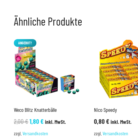
Ähnliche Produkte
ANGEBOT!
Weco Blitz Knatterbälle
Nico Speedy
Ursprünglicher
Aktueller
2,00
€
1,80
€
0,80
€
inkl. MwSt.
inkl. MwSt.
Preis
Preis
zzgl.
Versandkosten
zzgl.
Versandkosten