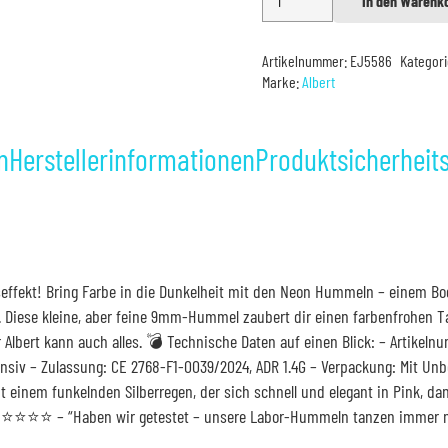
In den Warenk
Alternative:
Neon
Hummeln
Artikelnummer:
EJ5586
Kategor
72er
Marke:
Albert
Menge
n
Herstellerinformationen
Produktsicherheit
ekt! Bring Farbe in die Dunkelheit mit den Neon Hummeln – einem Boden
 Diese kleine, aber feine 9mm-Hummel zaubert dir einen farbenfrohen Ta
Albert kann auch alles. 💣 Technische Daten auf einen Blick: – Artikelnum
ensiv – Zulassung: CE 2768-F1-0039/2024, ADR 1.4G – Verpackung: Mit U
einem funkelnden Silberregen, der sich schnell und elegant in Pink, dan
g: ⭐⭐⭐⭐ – “Haben wir getestet – unsere Labor-Hummeln tanzen immer 