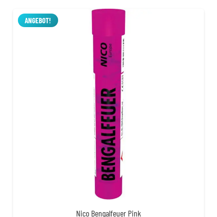
war:
ist:
2,50 €
1,99 €.
ANGEBOT!
Nico Bengalfeuer Pink