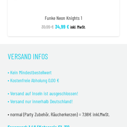
Funke Neon Knights 1
Ursprünglicher
Aktueller
39,99
€
34,99
€
inkl. MwSt.
Preis
Preis
war:
ist:
39,99 €
34,99 €.
VERSAND INFOS
• Kein Mindestbestellwert
• Kostenfreie Abholung 0,00 €
• Versand auf Inseln ist ausgeschlossen!
• Versand nur innerhalb Deutschland!
• normal (Party Zubehör, Räucherkerzen) = 7,98€ inkl.MwSt.