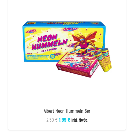
Albert Neon Hummeln 6er
Ursprünglicher
Aktueller
2,50
€
1,99
€
inkl. MwSt.
Preis
Preis