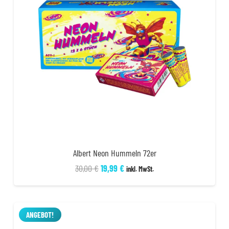
Albert Neon Hummeln 72er
Ursprünglicher
Aktueller
30,00
€
19,99
€
inkl. MwSt.
Preis
Preis
war:
ist:
30,00 €
19,99 €.
ANGEBOT!