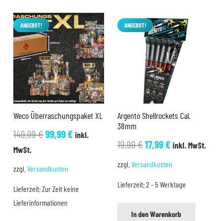
ANGEBOT!
ANGEBOT!
Weco Überraschungspaket XL
Argento Shellrockets Cal.
38mm
Ursprünglicher
Aktueller
149,99
€
99,99
€
inkl.
Ursprünglicher
Aktueller
19,99
€
17,99
€
inkl. MwSt.
Preis
Preis
MwSt.
Preis
Preis
war:
ist:
zzgl.
Versandkosten
zzgl.
Versandkosten
war:
ist:
149,99 €
99,99 €.
Lieferzeit:
2 - 5 Werktage
19,99 €
17,99 €.
Lieferzeit:
Zur Zeit keine
Lieferinformationen
In den Warenkorb