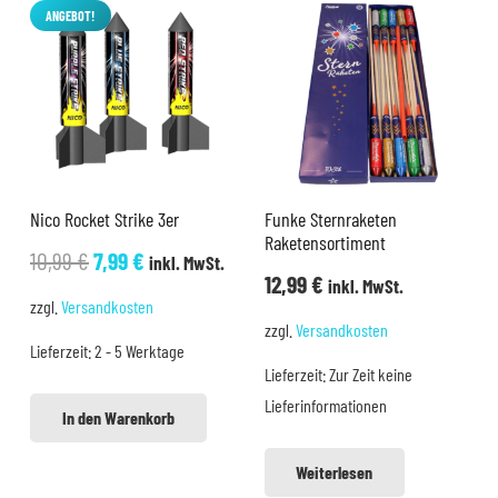
ANGEBOT!
Nico Rocket Strike 3er
Funke Sternraketen
Raketensortiment
Ursprünglicher
Aktueller
10,99
€
7,99
€
inkl. MwSt.
12,99
€
inkl. MwSt.
Preis
Preis
zzgl.
Versandkosten
war:
ist:
zzgl.
Versandkosten
Lieferzeit:
2 - 5 Werktage
10,99 €
7,99 €.
Lieferzeit:
Zur Zeit keine
Lieferinformationen
In den Warenkorb
Weiterlesen