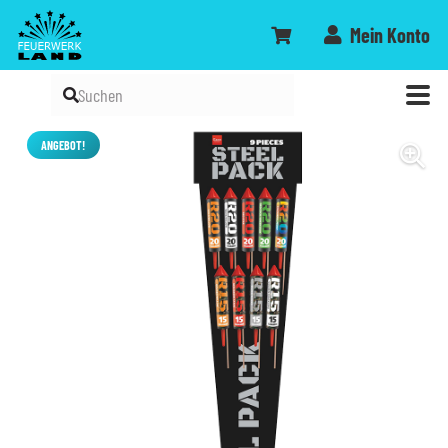
Mein Konto
ANGEBOT!