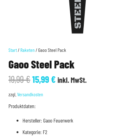
Start
/
Raketen
/ Gaoo Steel Pack
Gaoo Steel Pack
Ursprünglicher
Aktueller
19,99
€
15,99
€
inkl. MwSt.
Preis
Preis
war:
ist:
zzgl.
Versandkosten
19,99 €
15,99 €.
Produktdaten:
Hersteller: Gaoo Feuerwerk
Kategorie: F2