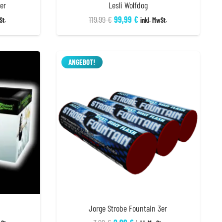
er
Lesli Wolfdog
r
er
Ursprünglicher
Aktueller
119,99
€
99,99
€
St.
inkl. MwSt.
Preis
Preis
war:
ist:
.
119,99 €
99,99 €.
ANGEBOT!
Jorge Strobe Fountain 3er
r
ler
Ursprünglicher
Aktueller