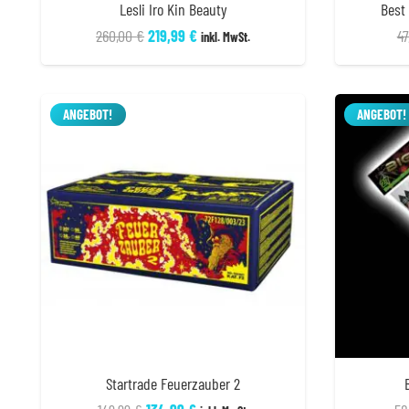
Lesli Iro Kin Beauty
Best
Ursprünglicher
Aktueller
260,00
€
219,99
€
47
inkl. MwSt.
Preis
Preis
war:
ist:
260,00 €
219,99 €.
ANGEBOT!
ANGEBOT!
Startrade Feuerzauber 2
Ursprünglicher
Aktueller