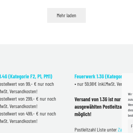
war:
ist:
2,75 €
2,50 €.
Mehr laden
.4G (Kategorie F2, P1, PM1)
Feuerwerk 1.3G (Kategorie F2
estellwert von 99,- € nur noch
• nur 59,98€ inkl.MwSt. Versand
.MwSt. Versandkosten!
Wir
estellwert von 299,- € nur noch
Versand von 1.3G ist nur inner
zuzu
Wenn
.MwSt. Versandkosten!
ausgewählten Postleitzahlen 
dies
estellwert von 499,- € nur noch
möglich!
bes
.MwSt. Versandkosten!
F
Postleitzahl Liste unter
Zahlung