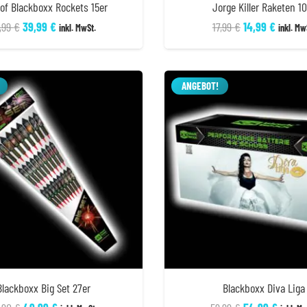
 of Blackboxx Rockets 15er
Jorge Killer Raketen 10
Ursprünglicher
Aktueller
Ursprüngliche
Aktuell
,99
€
39,99
€
17,99
€
14,99
€
inkl. MwSt.
inkl. Mw
Preis
Preis
Preis
Preis
war:
ist:
war:
ist:
47,99 €
39,99 €.
17,99 €
14,99 €
ANGEBOT!
Blackboxx Big Set 27er
Blackboxx Diva Liga
Ursprünglicher
Aktueller
Ursprüngliche
Aktuel