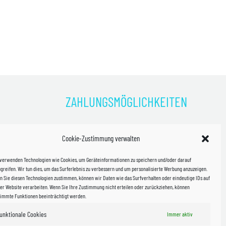
ZAHLUNGSMÖGLICHKEITEN
)
Cookie-Zustimmung verwalten
kosten!
 verwenden Technologien wie Cookies, um Geräteinformationen zu speichern und/oder darauf
halb
greifen. Wir tun dies, um das Surferlebnis zu verbessern und um personalisierte Werbung anzuzeigen.
 Sie diesen Technologien zustimmen, können wir Daten wie das Surfverhalten oder eindeutige IDs auf
in Sachsen
er Website verarbeiten. Wenn Sie Ihre Zustimmung nicht erteilen oder zurückziehen, können
timmte Funktionen beeinträchtigt werden.
unktionale Cookies
Immer aktiv
WIR VERSENDEN MIT
 & Versand