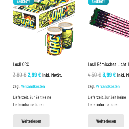
ANGEBOT!
ANGEBOT!
Lesli ORC
Lesli Römisches Licht 
Ursprünglicher
Aktueller
Ursprünglic
Aktue
3,60
€
2,99
€
4,50
€
3,99
€
inkl. MwSt.
inkl. 
Preis
Preis
Preis
Preis
zzgl.
Versandkosten
zzgl.
Versandkosten
war:
ist:
war:
ist:
Lieferzeit:
Zur Zeit keine
Lieferzeit:
Zur Zeit keine
3,60 €
2,99 €.
4,50 €
3,99 €
Lieferinformationen
Lieferinformationen
Weiterlesen
Weiterlesen