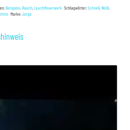
ien:
Bengalos, Rauch
,
Leuchtfeuerwerk
Schlagwörter:
Schnell
,
Weiß
,
xtrem
Marke:
Jorge
shinweis