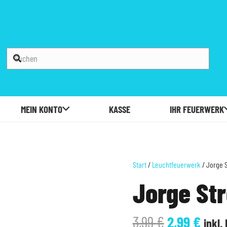
MEIN KONTO
KASSE
IHR FEUERWERK
Start
/
Leuchtfeuerwerk
/ Jorge 
Jorge Str
Ursprüngli
Aktu
3,99
€
2,99
€
inkl.