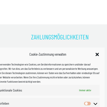
ZAHLUNGSMÖGLICHKEITEN
)
Cookie-Zustimmung verwalten
kosten!
 verwenden Technologien wie Cookies, um Geräteinformationen zu speichern und/oder darauf
halb
greifen. Wir tun dies, um das Surferlebnis zu verbessern und um personalisierte Werbung anzuzeigen.
 Sie diesen Technologien zustimmen, können wir Daten wie das Surfverhalten oder eindeutige IDs auf
in Sachsen
er Website verarbeiten. Wenn Sie Ihre Zustimmung nicht erteilen oder zurückziehen, können
timmte Funktionen beeinträchtigt werden.
unktionale Cookies
Immer aktiv
WIR VERSENDEN MIT
 & Versand
orlieben
Vorlieben