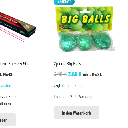
ANGEBOT!
icro Rockets 50er
Xplode Big Balls
Ursprünglicher
Aktueller
3,99
€
3,69
€
l. MwSt.
inkl. MwSt.
Preis
Preis
dkosten
zzgl.
Versandkosten
war:
ist:
r Zeit keine
Lieferzeit:
2 - 5 Werktage
3,99 €
3,69 €.
ationen
In den Warenkorb
lesen