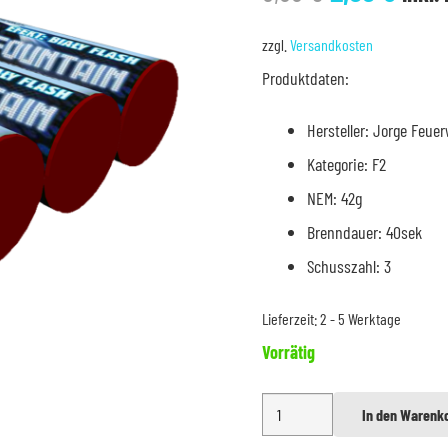
Preis
Prei
war:
ist:
zzgl.
Versandkosten
3,99 €
2,99 
Produktdaten:
Hersteller: Jorge Feue
Kategorie: F2
NEM: 42g
Brenndauer: 40sek
Schusszahl: 3
Lieferzeit:
2 - 5 Werktage
Vorrätig
Jorge
In den Warenk
Alternative:
Strobe