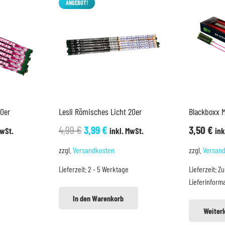
ANGEBOT!
10er
Lesli Römisches Licht 20er
Blackboxx M
her
ller
Ursprünglicher
Aktueller
4,99
€
3,99
€
3,50
€
MwSt.
inkl. MwSt.
ink
Preis
Preis
zzgl.
Versandkosten
zzgl.
Versan
war:
ist:
Lieferzeit:
2 - 5 Werktage
Lieferzeit:
Zu
.
4,99 €
3,99 €.
Lieferinform
In den Warenkorb
Weiter