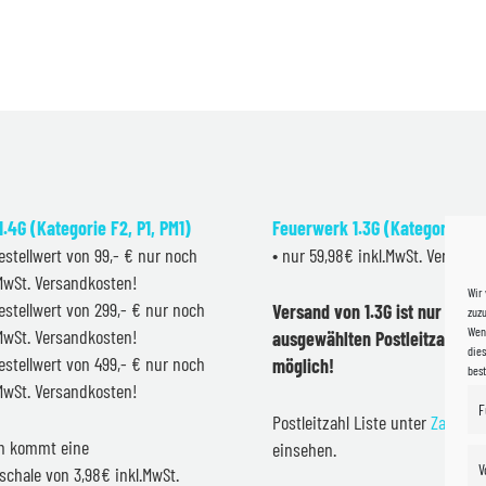
.4G (Kategorie F2, P1, PM1)
Feuerwerk 1.3G (Kategorie F2
estellwert von 99,- € nur noch
• nur 59,98€ inkl.MwSt. Versand
.MwSt. Versandkosten!
Wir
estellwert von 299,- € nur noch
Versand von 1.3G ist nur inner
zuzu
Wenn
.MwSt. Versandkosten!
ausgewählten Postleitzahlen 
dies
estellwert von 499,- € nur noch
möglich!
bes
.MwSt. Versandkosten!
F
Postleitzahl Liste unter
Zahlung
en kommt eine
einsehen.
V
schale von 3,98€ inkl.MwSt.