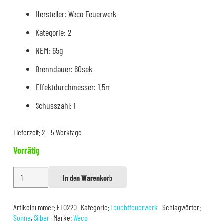
Hersteller: Weco Feuerwerk
Kategorie: 2
NEM: 65g
Brenndauer: 60sek
Effektdurchmesser: 1,5m
Schusszahl: 1
Lieferzeit:
2 - 5 Werktage
Vorrätig
Weco
In den Warenkorb
Alternative:
Premium
Diamantsonne
Artikelnummer:
EL0220
Kategorie:
Leuchtfeuerwerk
Schlagwörter:
Menge
Sonne
,
Silber
Marke:
Weco