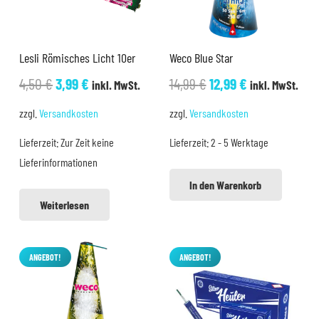
Lesli Römisches Licht 10er
Weco Blue Star
Ursprünglicher
Aktueller
Ursprünglicher
Aktueller
4,50
€
3,99
€
14,99
€
12,99
€
inkl. MwSt.
inkl. MwSt.
Preis
Preis
Preis
Preis
zzgl.
Versandkosten
zzgl.
Versandkosten
war:
ist:
war:
ist:
Lieferzeit:
Zur Zeit keine
Lieferzeit:
2 - 5 Werktage
4,50 €
3,99 €.
14,99 €
12,99 €.
Lieferinformationen
In den Warenkorb
Weiterlesen
ANGEBOT!
ANGEBOT!