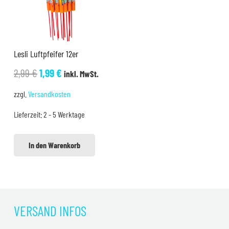
Lesli Luftpfeifer 12er
Ursprünglicher
Aktueller
2,99
€
1,99
€
inkl. MwSt.
Preis
Preis
zzgl.
Versandkosten
war:
ist:
Lieferzeit:
2 - 5 Werktage
2,99 €
1,99 €.
In den Warenkorb
VERSAND INFOS