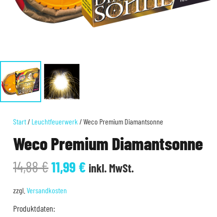
Start
/
Leuchtfeuerwerk
/ Weco Premium Diamantsonne
Weco Premium Diamantsonne
Ursprünglicher
Aktueller
14,88
€
11,99
€
inkl. MwSt.
Preis
Preis
war:
ist:
zzgl.
Versandkosten
14,88 €
11,99 €.
Produktdaten: