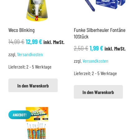
Weco Blinking
Funke Silberheuler Fontäne
10Stück
Ursprünglicher
Aktueller
14,99
€
12,99
€
inkl. MwSt.
Ursprünglicher
Aktueller
2,50
€
1,99
€
inkl. MwSt.
Preis
Preis
zzgl.
Versandkosten
Preis
Preis
war:
ist:
zzgl.
Versandkosten
war:
ist:
Lieferzeit:
2 - 5 Werktage
14,99 €
12,99 €.
Lieferzeit:
2 - 5 Werktage
2,50 €
1,99 €.
In den Warenkorb
In den Warenkorb
ANGEBOT!