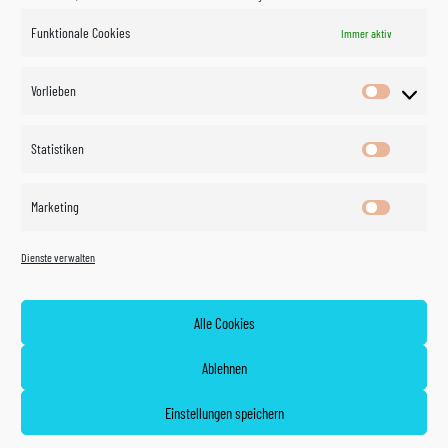
Funktionale Cookies
Immer aktiv
Impressum
Vorlieben
Vorlieben
Datenschutzerklärung
Statistiken
Statistik
Kontakt
Marketing
Marketin
Öffnungszeiten
©
Vertrag
Dienste verwalten
widerrufen
2026
Zahlung und Versand
Alle Cookies
Widerrufsrecht
Ablehnen
AGB
Einstellungen speichern