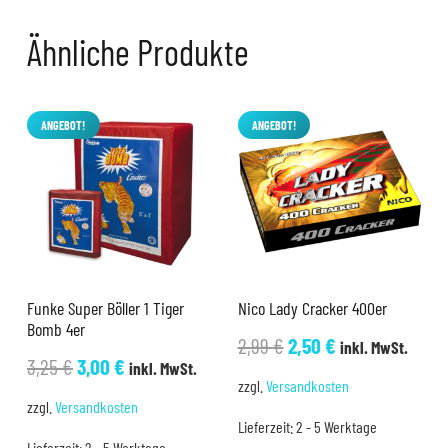
Ähnliche Produkte
ANGEBOT!
ANGEBOT!
Funke Super Böller 1 Tiger
Nico Lady Cracker 400er
Bomb 4er
Ursprünglicher
Aktueller
2,99
€
2,50
€
inkl. MwSt.
Ursprünglicher
Aktueller
3,25
€
3,00
€
inkl. MwSt.
Preis
Preis
zzgl.
Versandkosten
Preis
Preis
war:
ist:
zzgl.
Versandkosten
war:
ist:
Lieferzeit:
2 - 5 Werktage
2,99 €
2,50 €.
Lieferzeit:
2 - 5 Werktage