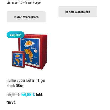
Lieferzeit:
2 - 5 Werktage
5,99 €
4,99 €.
In den Warenkorb
In den Warenkorb
ANGEBOT!
Funke Super Böller 1 Tiger
Bomb 80er
Ursprünglicher
Aktueller
65,00
€
59,99
€
inkl.
Preis
Preis
MwSt.
war:
ist: