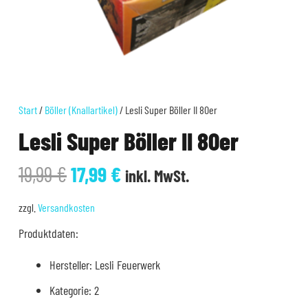
Start
/
Böller (Knallartikel)
/ Lesli Super Böller II 80er
Lesli Super Böller II 80er
Ursprünglicher
Aktueller
19,99
€
17,99
€
inkl. MwSt.
Preis
Preis
war:
ist:
zzgl.
Versandkosten
19,99 €
17,99 €.
Produktdaten:
Hersteller: Lesli Feuerwerk
Kategorie: 2