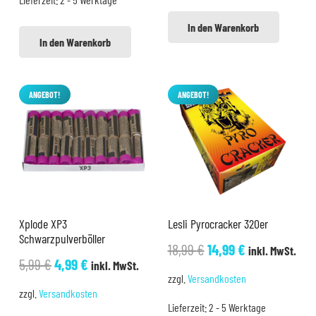
3,25 €
3,00 €.
In den Warenkorb
In den Warenkorb
ANGEBOT!
ANGEBOT!
Xplode XP3
Lesli Pyrocracker 320er
Schwarzpulverböller
Ursprünglicher
Aktueller
18,99
€
14,99
€
inkl. MwSt.
Ursprünglicher
Aktueller
5,99
€
4,99
€
inkl. MwSt.
Preis
Preis
zzgl.
Versandkosten
Preis
Preis
war:
ist:
zzgl.
Versandkosten
war:
ist:
Lieferzeit:
2 - 5 Werktage
18,99 €
14,99 €.