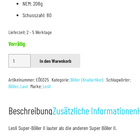
NEM: 208g
Schusszahl: 80
Lieferzeit:
2 - 5 Werktage
Vorrätig
Lesli
In den Warenkorb
Alternative:
Super
Böller
Artikelnummer:
EÖ0325
Kategorie:
Böller (Knallartikel)
Schlagwörter:
II
Böller
,
Laut
Marke:
Lesli
80er
Menge
Beschreibung
Zusätzliche Informationen
Lesli Super-Böller II lauter als die anderen Super Böller II.