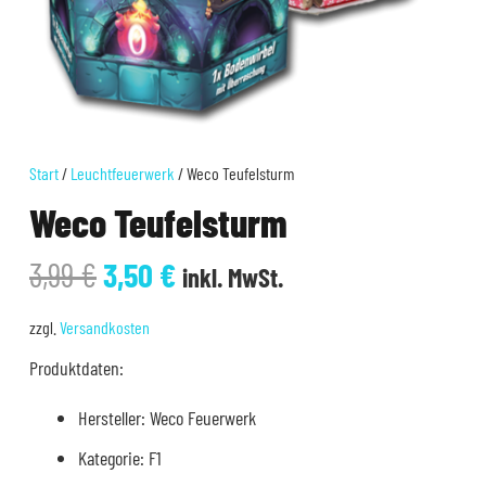
Start
/
Leuchtfeuerwerk
/ Weco Teufelsturm
Weco Teufelsturm
Ursprünglicher
Aktueller
3,99
€
3,50
€
inkl. MwSt.
Preis
Preis
war:
ist:
zzgl.
Versandkosten
3,99 €
3,50 €.
Produktdaten:
Hersteller: Weco Feuerwerk
Kategorie: F1