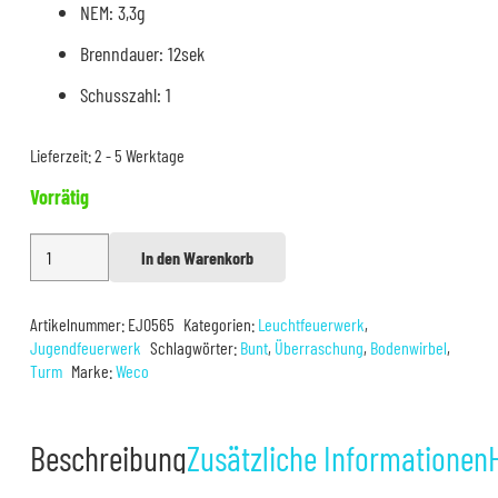
NEM: 3,3g
Brenndauer: 12sek
Schusszahl: 1
Lieferzeit:
2 - 5 Werktage
Vorrätig
Weco
In den Warenkorb
Alternative:
Teufelsturm
Menge
Artikelnummer:
EJ0565
Kategorien:
Leuchtfeuerwerk
,
Jugendfeuerwerk
Schlagwörter:
Bunt
,
Überraschung
,
Bodenwirbel
,
Turm
Marke:
Weco
Beschreibung
Zusätzliche Informationen