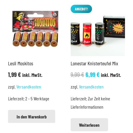
ANGEBOT!
Lesli Moskitos
Lonestar Knisterteufel Mix
Ursprünglicher
Aktueller
1,99
€
9,99
€
6,99
€
inkl. MwSt.
inkl. MwSt.
Preis
Preis
zzgl.
Versandkosten
zzgl.
Versandkosten
war:
ist:
Lieferzeit:
2 - 5 Werktage
Lieferzeit:
Zur Zeit keine
9,99 €
6,99 €.
Lieferinformationen
In den Warenkorb
Weiterlesen