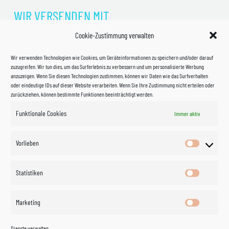
WIR VERSENDEN MIT
Cookie-Zustimmung verwalten
Wir verwenden Technologien wie Cookies, um Geräteinformationen zu speichern und/oder darauf
zuzugreifen. Wir tun dies, um das Surferlebnis zu verbessern und um personalisierte Werbung
anzuzeigen. Wenn Sie diesen Technologien zustimmen, können wir Daten wie das Surfverhalten
oder eindeutige IDs auf dieser Website verarbeiten. Wenn Sie Ihre Zustimmung nicht erteilen oder
zurückziehen, können bestimmte Funktionen beeinträchtigt werden.
Funktionale Cookies
Immer aktiv
Impressum
Vorlieben
Vorlieben
Datenschutzerklärung
Statistiken
Statistik
Kontakt
Marketing
Marketin
Öffnungszeiten
©
Vertrag
Dienste verwalten