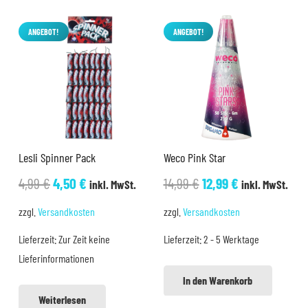
ANGEBOT!
ANGEBOT!
Lesli Spinner Pack
Weco Pink Star
Ursprünglicher
Aktueller
Ursprünglicher
Aktueller
4,99
€
4,50
€
14,99
€
12,99
€
inkl. MwSt.
inkl. MwSt.
Preis
Preis
Preis
Preis
zzgl.
Versandkosten
zzgl.
Versandkosten
war:
ist:
war:
ist:
Lieferzeit:
Zur Zeit keine
Lieferzeit:
2 - 5 Werktage
4,99 €
4,50 €.
14,99 €
12,99 €.
Lieferinformationen
In den Warenkorb
Weiterlesen