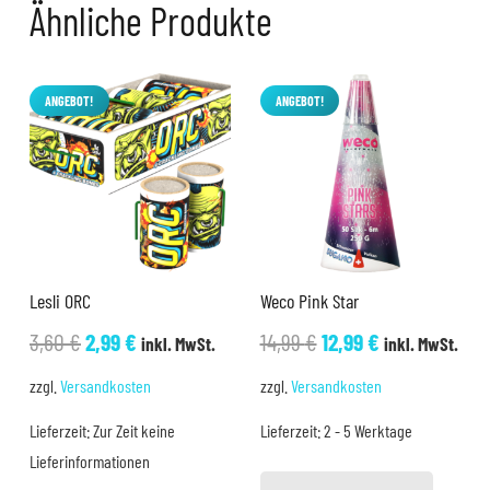
Ähnliche Produkte
ANGEBOT!
ANGEBOT!
Lesli ORC
Weco Pink Star
Ursprünglicher
Aktueller
Ursprünglicher
Aktueller
3,60
€
2,99
€
14,99
€
12,99
€
inkl. MwSt.
inkl. MwSt.
Preis
Preis
Preis
Preis
zzgl.
Versandkosten
zzgl.
Versandkosten
war:
ist:
war:
ist:
Lieferzeit:
Zur Zeit keine
Lieferzeit:
2 - 5 Werktage
3,60 €
2,99 €.
14,99 €
12,99 €.
Lieferinformationen