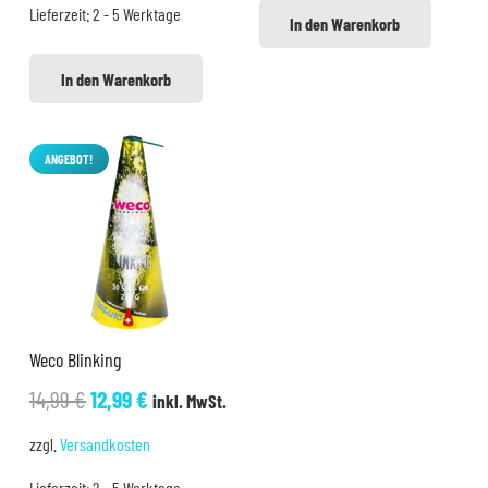
Lieferzeit:
2 - 5 Werktage
In den Warenkorb
In den Warenkorb
ANGEBOT!
Weco Blinking
Ursprünglicher
Aktueller
14,99
€
12,99
€
inkl. MwSt.
Preis
Preis
zzgl.
Versandkosten
war:
ist:
Lieferzeit:
2 - 5 Werktage