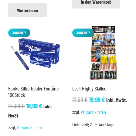
In den Warenkorb
Weiterlesen
ANGEBOT!
ANGEBOT!
Funke Silberheuler Fontäne
Lesli Highly Skilled
100Stück
Ursprünglicher
Aktueller
21,99
€
19,99
€
inkl. MwSt.
Ursprünglicher
Aktueller
24,99
€
19,99
€
inkl.
Preis
Preis
zzgl.
Versandkosten
Preis
Preis
MwSt.
war:
ist:
war:
ist:
Lieferzeit:
2 - 5 Werktage
21,99 €
19,99 €.
zzgl.
Versandkosten
24,99 €
19,99 €.