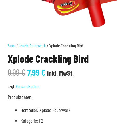
Start
/
Leuchtfeuerwerk
/ Xplode Crackling Bird
Xplode Crackling Bird
Ursprünglicher
Aktueller
9,99
€
7,99
€
inkl. MwSt.
Preis
Preis
war:
ist:
zzgl.
Versandkosten
9,99 €
7,99 €.
Produktdaten:
Hersteller: Xplode Feuerwerk
Kategorie: F2