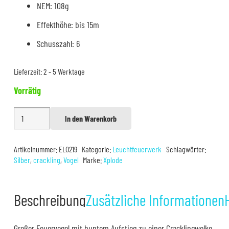
NEM: 108g
Effekthöhe: bis 15m
Schusszahl: 6
Lieferzeit:
2 - 5 Werktage
Vorrätig
Xplode
In den Warenkorb
Alternative:
Crackling
Bird
Artikelnummer:
EL0219
Kategorie:
Leuchtfeuerwerk
Schlagwörter:
Menge
Silber
,
crackling
,
Vogel
Marke:
Xplode
Beschreibung
Zusätzliche Informationen
Großer Feuervogel mit buntem Aufstieg zu einer Cracklingwolke.