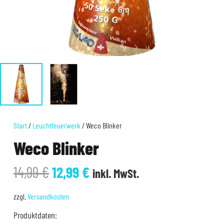
Start
/
Leuchtfeuerwerk
/ Weco Blinker
Weco Blinker
Ursprünglicher
Aktueller
14,99
€
12,99
€
inkl. MwSt.
Preis
Preis
war:
ist:
zzgl.
Versandkosten
14,99 €
12,99 €.
Produktdaten: