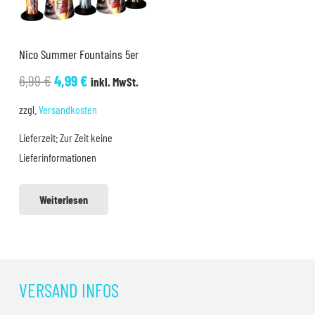
Nico Summer Fountains 5er
Ursprünglicher
Aktueller
6,99
€
4,99
€
inkl. MwSt.
Preis
Preis
zzgl.
Versandkosten
war:
ist:
Lieferzeit:
Zur Zeit keine
6,99 €
4,99 €.
Lieferinformationen
Weiterlesen
VERSAND INFOS