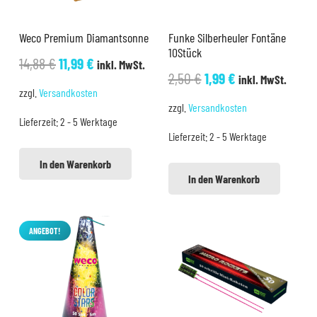
Weco Premium Diamantsonne
Funke Silberheuler Fontäne
10Stück
Ursprünglicher
Aktueller
14,88
€
11,99
€
inkl. MwSt.
Ursprünglicher
Aktueller
2,50
€
1,99
€
inkl. MwSt.
Preis
Preis
zzgl.
Versandkosten
Preis
Preis
war:
ist:
zzgl.
Versandkosten
war:
ist:
Lieferzeit:
2 - 5 Werktage
14,88 €
11,99 €.
Lieferzeit:
2 - 5 Werktage
2,50 €
1,99 €.
In den Warenkorb
In den Warenkorb
ANGEBOT!