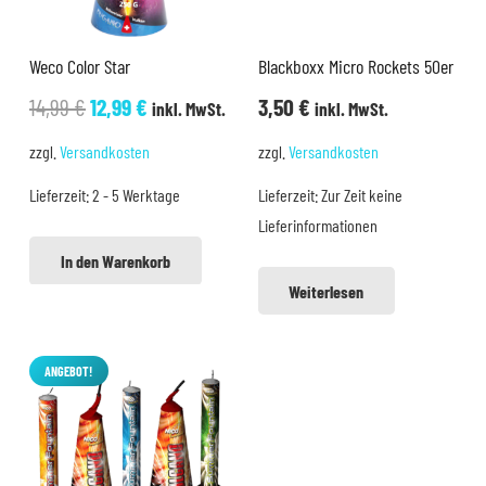
Weco Color Star
Blackboxx Micro Rockets 50er
Ursprünglicher
Aktueller
14,99
€
12,99
€
3,50
€
inkl. MwSt.
inkl. MwSt.
Preis
Preis
zzgl.
Versandkosten
zzgl.
Versandkosten
war:
ist:
Lieferzeit:
2 - 5 Werktage
Lieferzeit:
Zur Zeit keine
14,99 €
12,99 €.
Lieferinformationen
In den Warenkorb
Weiterlesen
ANGEBOT!