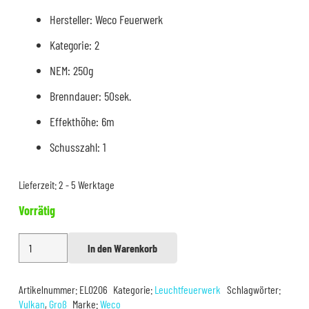
Hersteller: Weco Feuerwerk
Kategorie: 2
NEM: 250g
Brenndauer: 50sek.
Effekthöhe: 6m
Schusszahl: 1
Lieferzeit:
2 - 5 Werktage
Vorrätig
Weco
In den Warenkorb
Alternative:
Blinker
Menge
Artikelnummer:
EL0206
Kategorie:
Leuchtfeuerwerk
Schlagwörter:
Vulkan
,
Groß
Marke:
Weco