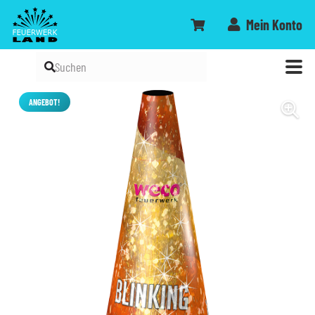
Mein Konto
ANGEBOT!