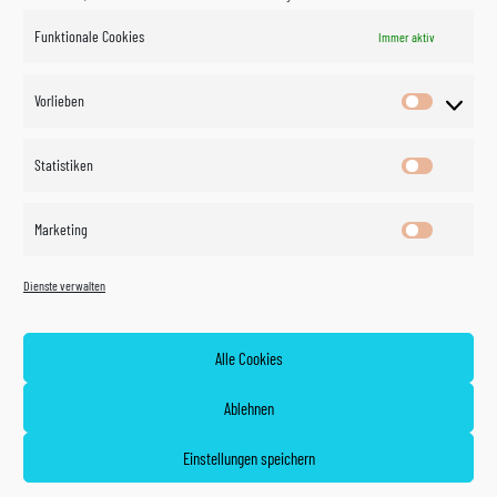
Funktionale Cookies
Immer aktiv
Impressum
Vorlieben
Vorlieben
Datenschutzerklärung
Statistiken
Statistik
Kontakt
Marketing
Marketin
Öffnungszeiten
©
Vertrag
Dienste verwalten
widerrufen
2026
Zahlung und Versand
Alle Cookies
Widerrufsrecht
Ablehnen
AGB
Einstellungen speichern