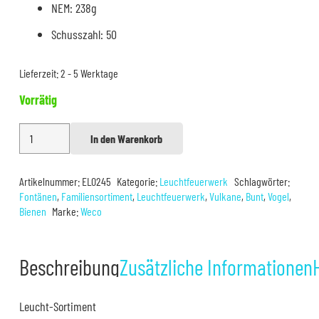
NEM: 238g
Schusszahl: 50
Lieferzeit:
2 - 5 Werktage
Vorrätig
Weco
In den Warenkorb
Alternative:
Stargate
Menge
Artikelnummer:
EL0245
Kategorie:
Leuchtfeuerwerk
Schlagwörter:
Fontänen
,
Familiensortiment
,
Leuchtfeuerwerk
,
Vulkane
,
Bunt
,
Vogel
,
Bienen
Marke:
Weco
Beschreibung
Zusätzliche Informationen
Leucht-Sortiment