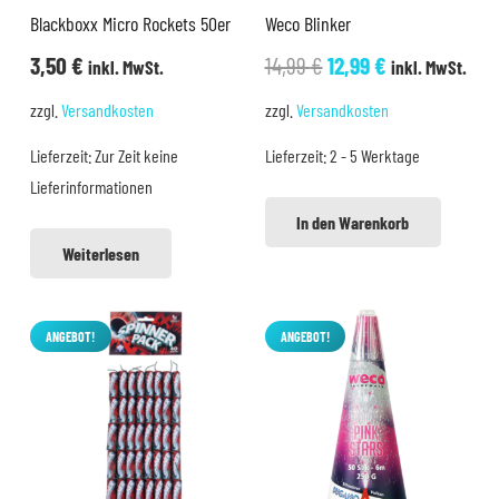
Blackboxx Micro Rockets 50er
Weco Blinker
Ursprünglicher
Aktueller
3,50
€
14,99
€
12,99
€
inkl. MwSt.
inkl. MwSt.
Preis
Preis
zzgl.
Versandkosten
zzgl.
Versandkosten
war:
ist:
Lieferzeit:
Zur Zeit keine
Lieferzeit:
2 - 5 Werktage
14,99 €
12,99 €.
Lieferinformationen
In den Warenkorb
Weiterlesen
ANGEBOT!
ANGEBOT!