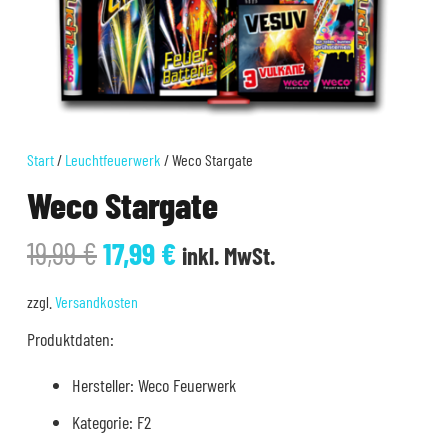
Start
/
Leuchtfeuerwerk
/ Weco Stargate
Weco Stargate
Ursprünglicher
Aktueller
19,99
€
17,99
€
inkl. MwSt.
Preis
Preis
war:
ist:
zzgl.
Versandkosten
19,99 €
17,99 €.
Produktdaten:
Hersteller: Weco Feuerwerk
Kategorie: F2