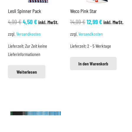
Lesli Spinner Pack
Weco Pink Star
Ursprünglicher
Aktueller
Ursprünglicher
Aktueller
4,99
€
4,50
€
14,99
€
12,99
€
inkl. MwSt.
inkl. MwSt.
Preis
Preis
Preis
Preis
zzgl.
Versandkosten
zzgl.
Versandkosten
war:
ist:
war:
ist:
Lieferzeit:
Zur Zeit keine
Lieferzeit:
2 - 5 Werktage
4,99 €
4,50 €.
14,99 €
12,99 €.
Lieferinformationen
In den Warenkorb
Weiterlesen