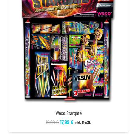
Weco Stargate
Ursprünglicher
Aktueller
19,99
€
17,99
€
inkl. MwSt.
Preis
Preis