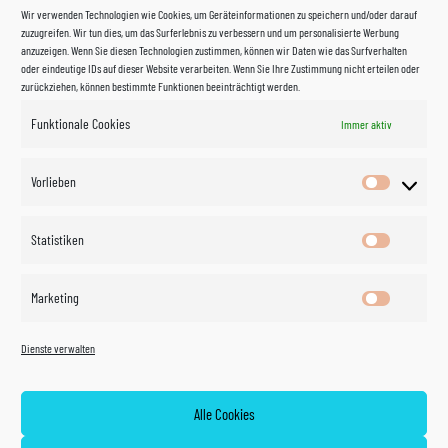
Wir verwenden Technologien wie Cookies, um Geräteinformationen zu speichern und/oder darauf
zuzugreifen. Wir tun dies, um das Surferlebnis zu verbessern und um personalisierte Werbung
anzuzeigen. Wenn Sie diesen Technologien zustimmen, können wir Daten wie das Surfverhalten
oder eindeutige IDs auf dieser Website verarbeiten. Wenn Sie Ihre Zustimmung nicht erteilen oder
zurückziehen, können bestimmte Funktionen beeinträchtigt werden.
Funktionale Cookies
Immer aktiv
Impressum
Vorlieben
Vorlieben
Datenschutzerklärung
Statistiken
Statistik
Kontakt
Marketing
Marketin
Öffnungszeiten
©
Vertrag
Dienste verwalten
widerrufen
2026
Zahlung und Versand
Alle Cookies
Widerrufsrecht