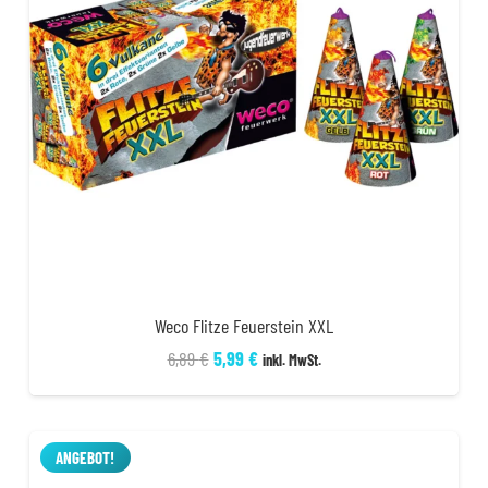
Weco Flitze Feuerstein XXL
Ursprünglicher
Aktueller
6,89
€
5,99
€
inkl. MwSt.
Preis
Preis
war:
ist:
6,89 €
5,99 €.
ANGEBOT!