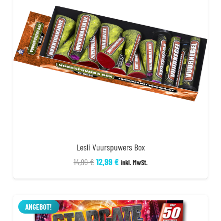
Lesli Vuurspuwers Box
Ursprünglicher
Aktueller
14,99
€
12,99
€
inkl. MwSt.
Preis
Preis
war:
ist:
14,99 €
12,99 €.
ANGEBOT!