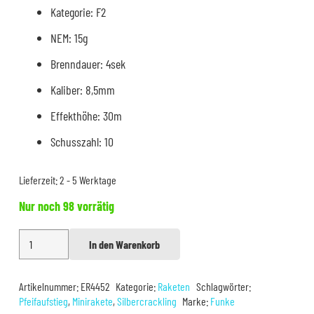
Kategorie: F2
NEM: 15g
Brenndauer: 4sek
Kaliber: 8,5mm
Effekthöhe: 30m
Schusszahl: 10
Lieferzeit:
2 - 5 Werktage
Nur noch 98 vorrätig
Funke
In den Warenkorb
Alternative:
3-
Stufen
Artikelnummer:
ER4452
Kategorie:
Raketen
Schlagwörter:
Mini-
Pfeifaufstieg
,
Minirakete
,
Silbercrackling
Marke:
Funke