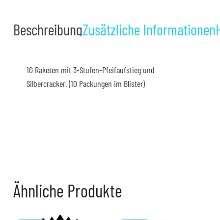
Raketen
Silbercracker
Beschreibung
Zusätzliche Informationen
Menge
10 Raketen mit 3-Stufen-Pfeifaufstieg und
Silbercracker. (10 Packungen im Blister)
Klicke auf "Ich stimme zu", um Youtube zu aktivieren
Cookie policy
Ich stimme zu
Ähnliche Produkte