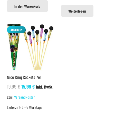
In den Warenkorb
Weiterlesen
ANGEBOT!
Nico Ring Rockets 7er
Ursprünglicher
Aktueller
19,99
€
15,99
€
inkl. MwSt.
Preis
Preis
zzgl.
Versandkosten
war:
ist:
Lieferzeit:
2 - 5 Werktage
19,99 €
15,99 €.