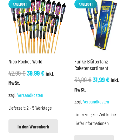
ANGEBOT!
ANGEBOT!
Nico Rocket World
Funke Blättertanz
Raketensortiment
Ursprünglicher
Aktueller
42,99
€
39,99
€
inkl.
Ursprünglicher
Aktueller
34,99
€
31,99
€
inkl.
Preis
Preis
MwSt.
Preis
Preis
MwSt.
war:
ist:
zzgl.
Versandkosten
war:
ist:
42,99 €
39,99 €.
zzgl.
Versandkosten
34,99 €
31,99 €.
Lieferzeit:
2 - 5 Werktage
Lieferzeit:
Zur Zeit keine
Lieferinformationen
In den Warenkorb