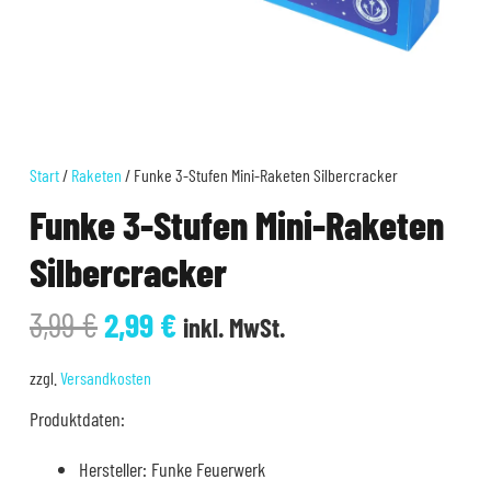
Start
/
Raketen
/ Funke 3-Stufen Mini-Raketen Silbercracker
Funke 3-Stufen Mini-Raketen
Silbercracker
Ursprünglicher
Aktueller
3,99
€
2,99
€
inkl. MwSt.
Preis
Preis
war:
ist:
zzgl.
Versandkosten
3,99 €
2,99 €.
Produktdaten:
Hersteller: Funke Feuerwerk