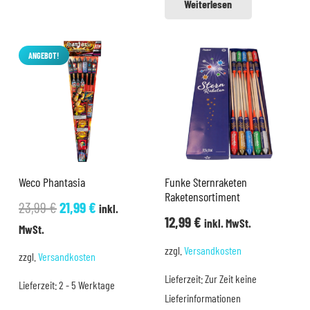
Weiterlesen
ANGEBOT!
Weco Phantasia
Funke Sternraketen
Raketensortiment
Ursprünglicher
Aktueller
23,99
€
21,99
€
inkl.
12,99
€
inkl. MwSt.
Preis
Preis
MwSt.
war:
ist:
zzgl.
Versandkosten
zzgl.
Versandkosten
23,99 €
21,99 €.
Lieferzeit:
Zur Zeit keine
Lieferzeit:
2 - 5 Werktage
Lieferinformationen