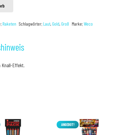
orb
e:
Raketen
Schlagwörter:
Laut
,
Gold
,
Groß
Marke:
Weco
shinweis
 Knall-Effekt.
ANGEBOT!