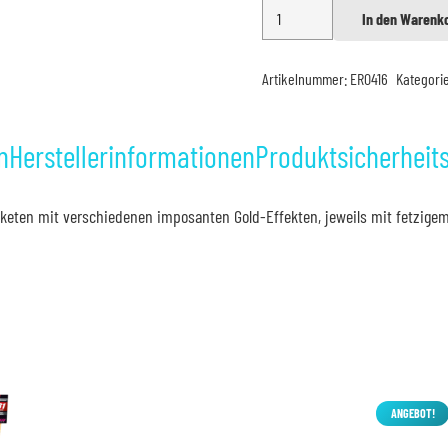
Weco
In den Warenk
Alternative:
Goldrausch
Menge
Artikelnummer:
ER0416
Kategori
n
Herstellerinformationen
Produktsicherheit
 Raketen mit verschiedenen imposanten Gold-Effekten, jeweils mit fetzigem
ANGEBOT!