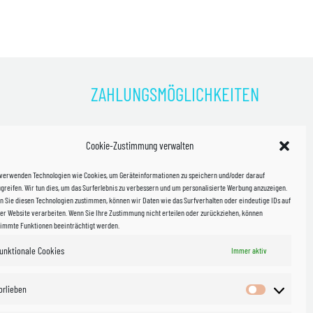
ZAHLUNGSMÖGLICHKEITEN
)
Cookie-Zustimmung verwalten
kosten!
 verwenden Technologien wie Cookies, um Geräteinformationen zu speichern und/oder darauf
halb
greifen. Wir tun dies, um das Surferlebnis zu verbessern und um personalisierte Werbung anzuzeigen.
 Sie diesen Technologien zustimmen, können wir Daten wie das Surfverhalten oder eindeutige IDs auf
in Sachsen
er Website verarbeiten. Wenn Sie Ihre Zustimmung nicht erteilen oder zurückziehen, können
timmte Funktionen beeinträchtigt werden.
unktionale Cookies
WIR VERSENDEN MIT
Immer aktiv
 & Versand
orlieben
Vorlieben