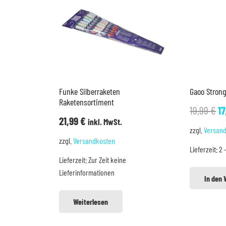
Funke Silberraketen
Gaoo Stron
Raketensortiment
U
19,99
€
1
21,99
€
inkl. MwSt.
Pr
zzgl.
Versan
w
zzgl.
Versandkosten
Lieferzeit:
2 
19
Lieferzeit:
Zur Zeit keine
Lieferinformationen
In den
Weiterlesen