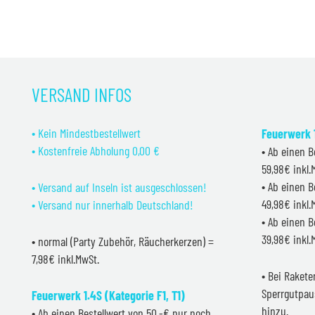
VERSAND INFOS
• Kein Mindestbestellwert
Feuerwerk 1
• Kostenfreie Abholung 0,00 €
• Ab einen B
59,98€ inkl
• Ab einen B
• Versand auf Inseln ist ausgeschlossen!
49,98€ inkl
• Versand nur innerhalb Deutschland!
• Ab einen B
39,98€ inkl
• normal (Party Zubehör, Räucherkerzen) =
7,98€ inkl.MwSt.
• Bei Raket
Sperrgutpau
Feuerwerk 1.4S (Kategorie F1, T1)
hinzu.
• Ab einen Bestellwert von 50,-€ nur noch