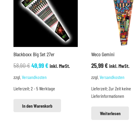
Blackboxx Big Set 27er
Weco Gemini
Ursprünglicher
Aktueller
58,90
€
49,99
€
25,99
€
inkl. MwSt.
inkl. MwSt.
Preis
Preis
zzgl.
Versandkosten
zzgl.
Versandkosten
war:
ist:
Lieferzeit:
2 - 5 Werktage
Lieferzeit:
Zur Zeit keine
58,90 €
49,99 €.
Lieferinformationen
In den Warenkorb
Weiterlesen