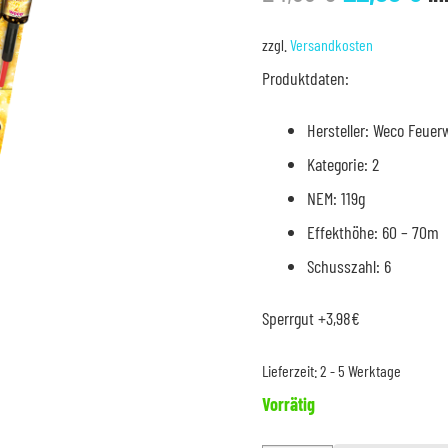
Preis
Pr
war:
is
zzgl.
Versandkosten
24,99 €
22
Produktdaten:
Hersteller: Weco Feuer
Kategorie: 2
NEM: 119g
Effekthöhe: 60 – 70m
Schusszahl: 6
Sperrgut +3,98€
Lieferzeit:
2 - 5 Werktage
Vorrätig