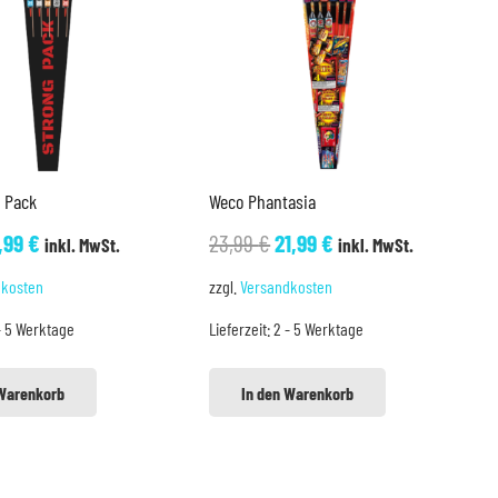
g Pack
Weco Phantasia
rsprünglicher
Aktueller
Ursprünglicher
Aktueller
7,99
€
23,99
€
21,99
€
inkl. MwSt.
inkl. MwSt.
eis
Preis
Preis
Preis
dkosten
zzgl.
Versandkosten
ar:
ist:
war:
ist:
- 5 Werktage
Lieferzeit:
2 - 5 Werktage
,99 €
17,99 €.
23,99 €
21,99 €.
 Warenkorb
In den Warenkorb