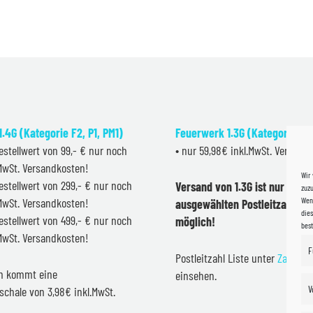
.4G (Kategorie F2, P1, PM1)
Feuerwerk 1.3G (Kategorie F2
estellwert von 99,- € nur noch
• nur 59,98€ inkl.MwSt. Versand
.MwSt. Versandkosten!
Wir
estellwert von 299,- € nur noch
Versand von 1.3G ist nur inner
zuzu
Wenn
.MwSt. Versandkosten!
ausgewählten Postleitzahlen 
dies
estellwert von 499,- € nur noch
möglich!
bes
.MwSt. Versandkosten!
F
Postleitzahl Liste unter
Zahlung
en kommt eine
einsehen.
V
schale von 3,98€ inkl.MwSt.