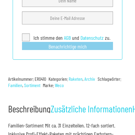
Ich stimme den
AGB
und
Datenschutz
zu.
Benachrichtige mich
Artikelnummer:
ER0410
Kategorien:
Raketen
,
Archiv
Schlagwörter:
Familien
,
Sortiment
Marke:
Weco
Beschreibung
Zusätzliche Informationen
Familien-Sortiment Mit ca. 31 Einzelteilen, 12-fach sortiert.
Inklusive Profi-Effekt-Raketen mit prächtigen Farbstern-