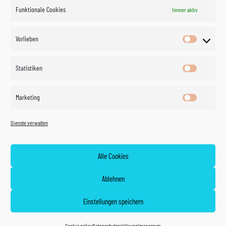
Funktionale Cookies
Immer aktiv
Impressum
Vorlieben
Vorlieben
Datenschutzerklärung
Statistiken
Statistik
Kontakt
Marketing
Marketin
Öffnungszeiten
©
Vertrag
Dienste verwalten
widerrufen
2026
Zahlung und Versand
Alle Cookies
Widerrufsrecht
Ablehnen
AGB
Einstellungen speichern
Cookie policy (EU)
Cookie policy
Datenschutzerklärung
Impressum