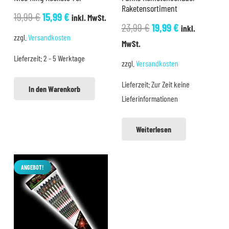
Raketensortiment
Ursprünglicher
Aktueller
19,99
€
15,99
€
inkl. MwSt.
Ursprünglicher
Aktueller
23,99
€
19,99
€
inkl.
Preis
Preis
zzgl.
Versandkosten
Preis
Preis
MwSt.
war:
ist:
war:
ist:
Lieferzeit:
2 - 5 Werktage
19,99 €
15,99 €.
zzgl.
Versandkosten
23,99 €
19,99 €.
Lieferzeit:
Zur Zeit keine
In den Warenkorb
Lieferinformationen
Weiterlesen
ANGEBOT!