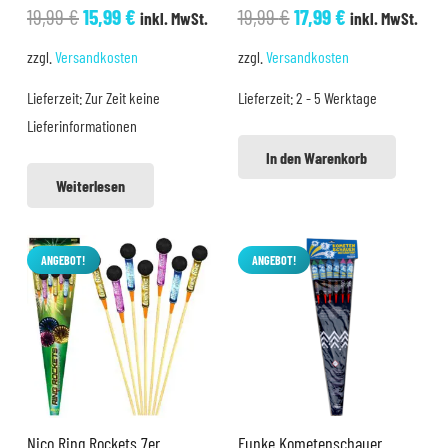
Ursprünglicher
Aktueller
Ursprünglicher
Aktueller
19,99
€
15,99
€
19,99
€
17,99
€
inkl. MwSt.
inkl. MwSt.
Preis
Preis
Preis
Preis
zzgl.
Versandkosten
zzgl.
Versandkosten
war:
ist:
war:
ist:
Lieferzeit:
Zur Zeit keine
Lieferzeit:
2 - 5 Werktage
19,99 €
15,99 €.
19,99 €
17,99 €.
Lieferinformationen
In den Warenkorb
Weiterlesen
ANGEBOT!
ANGEBOT!
Nico Ring Rockets 7er
Funke Kometenschauer