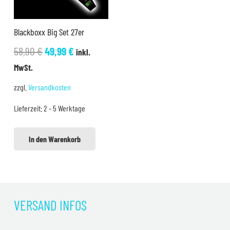
Blackboxx Big Set 27er
Ursprünglicher
Aktueller
58,90
€
49,99
€
inkl.
Preis
Preis
MwSt.
war:
ist:
zzgl.
Versandkosten
58,90 €
49,99 €.
Lieferzeit:
2 - 5 Werktage
In den Warenkorb
VERSAND INFOS