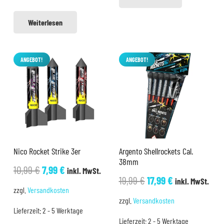
Weiterlesen
ANGEBOT!
ANGEBOT!
Nico Rocket Strike 3er
Argento Shellrockets Cal.
38mm
Ursprünglicher
Aktueller
10,99
€
7,99
€
inkl. MwSt.
Ursprünglicher
Aktueller
19,99
€
17,99
€
inkl. MwSt.
Preis
Preis
zzgl.
Versandkosten
Preis
Preis
war:
ist:
zzgl.
Versandkosten
war:
ist:
Lieferzeit:
2 - 5 Werktage
10,99 €
7,99 €.
Lieferzeit:
2 - 5 Werktage