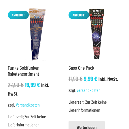
ANGEBOT!
ANGEBOT!
Funke Goldfunken
Gaoo One Pack
Raketensortiment
Ursprünglicher
Aktueller
11,99
€
9,99
€
inkl. MwSt.
Ursprünglicher
Aktueller
22,99
€
19,99
€
inkl.
Preis
Preis
zzgl.
Versandkosten
Preis
Preis
MwSt.
war:
ist:
war:
ist:
Lieferzeit:
Zur Zeit keine
11,99 €
9,99 €.
zzgl.
Versandkosten
22,99 €
19,99 €.
Lieferinformationen
Lieferzeit:
Zur Zeit keine
Lieferinformationen
Weiterlesen