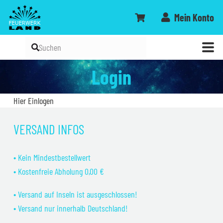
Mein Konto
Login
Hier Einlogen
VERSAND INFOS
• Kein Mindestbestellwert
• Kostenfreie Abholung 0,00 €
• Versand auf Inseln ist ausgeschlossen!
• Versand nur innerhalb Deutschland!