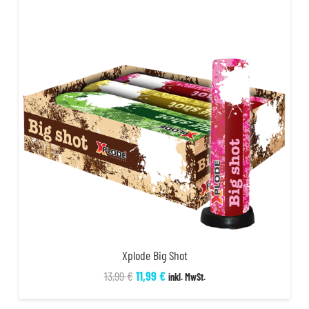
Xplode Big Shot
Ursprünglicher
Aktueller
13,99
€
11,99
€
inkl. MwSt.
Preis
Preis