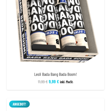
Lesli Bada Bang Bada Boom!
Ursprünglicher
Aktueller
11,99
€
9,99
€
inkl. MwSt.
Preis
Preis
war:
ist:
11,99 €
9,99 €.
ANGEBOT!