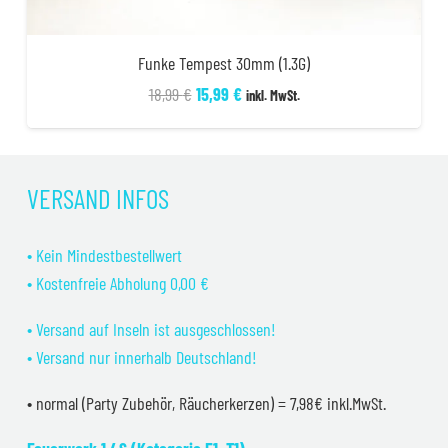
Funke Tempest 30mm (1.3G)
Ursprünglicher
Aktueller
18,99
€
15,99
€
inkl. MwSt.
Preis
Preis
war:
ist:
18,99 €
15,99 €.
VERSAND INFOS
• Kein Mindestbestellwert
• Kostenfreie Abholung 0,00 €
• Versand auf Inseln ist ausgeschlossen!
• Versand nur innerhalb Deutschland!
• normal (Party Zubehör, Räucherkerzen) = 7,98€ inkl.MwSt.