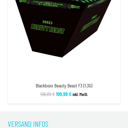
Blackboxx Beauty Beast F3 (1.3G)
Ursprünglicher
Aktueller
138,89
€
109,99
€
inkl. MwSt.
Preis
Preis
war:
ist:
138,89 €
109,99 €.
VERSAND INFOS