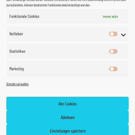
zurückziehen, können bestimmte Funktionen beeinträchtigt werden.
Funktionale Cookies
Immer aktiv
Impressum
Vorlieben
Vorlieben
Datenschutzerklärung
Statistiken
Statistik
Kontakt
Marketing
Marketin
Öffnungszeiten
©
Vertrag
Dienste verwalten
widerrufen
2026
Zahlung und Versand
Alle Cookies
Widerrufsrecht
Ablehnen
AGB
Einstellungen speichern