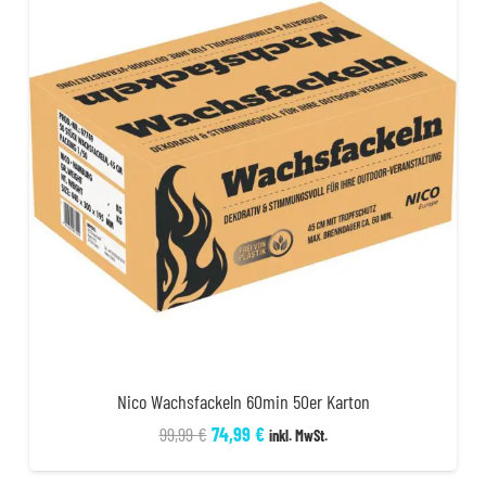
Nico Wachsfackeln 60min 50er Karton
Ursprünglicher
Aktueller
99,99
€
74,99
€
inkl. MwSt.
Preis
Preis