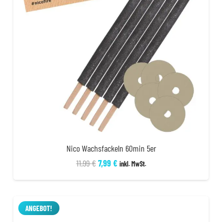
Nico Wachsfackeln 60min 5er
Ursprünglicher
Aktueller
11,99
€
7,99
€
inkl. MwSt.
Preis
Preis
war:
ist:
11,99 €
7,99 €.
ANGEBOT!