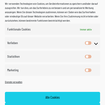
Wir verwenden Technologien wie Cookies, um Geräteinformationen zu speichern und/oder darauf
zuzugreifen. Wir tun dies, um das Surferlebnis zu verbessern und um personalisierte Werbung
anzuzeigen. Wenn Sie diesen Technologien zustimmen, können wir Daten wie das Surfverhalten
oder eindeutige IDs auf dieser Website verarbeiten. Wenn Sie Ihre Zustimmung nicht erteilen oder
zurückziehen, können bestimmte Funktionen beeinträchtigt werden.
Funktionale Cookies
Immer aktiv
Impressum
Vorlieben
Vorlieben
Datenschutzerklärung
Statistiken
Statistik
Kontakt
Marketing
Marketin
Öffnungszeiten
©
Vertrag
Dienste verwalten
widerrufen
2026
Zahlung und Versand
Alle Cookies
Widerrufsrecht