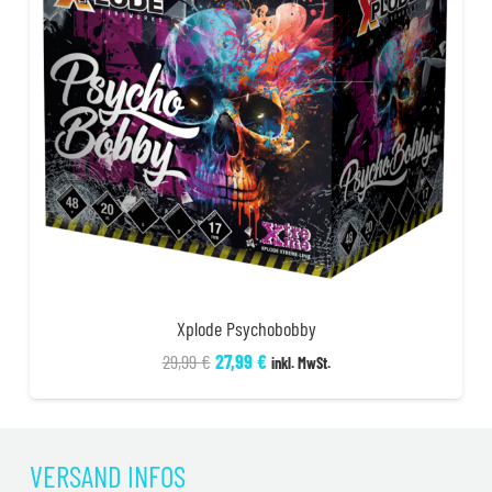
Xplode Psychobobby
Ursprünglicher
Aktueller
29,99
€
27,99
€
inkl. MwSt.
Preis
Preis
war:
ist:
29,99 €
27,99 €.
VERSAND INFOS