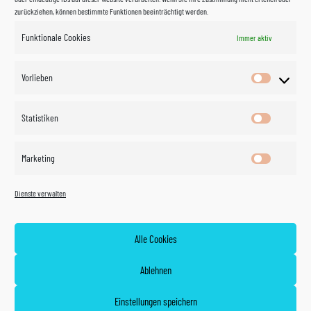
zurückziehen, können bestimmte Funktionen beeinträchtigt werden.
Funktionale Cookies
Immer aktiv
Impressum
Vorlieben
Vorlieben
Datenschutzerklärung
Statistiken
Statistik
Kontakt
Marketing
Marketin
Öffnungszeiten
©
Vertrag
Dienste verwalten
widerrufen
2026
Zahlung und Versand
Alle Cookies
Widerrufsrecht
Ablehnen
AGB
Einstellungen speichern