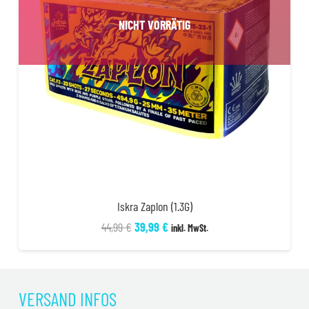
NICHT VORRÄTIG
Iskra Zaplon (1.3G)
Ursprünglicher
Aktueller
44,99
€
39,99
€
inkl. MwSt.
Preis
Preis
war:
ist:
44,99 €
39,99 €.
VERSAND INFOS