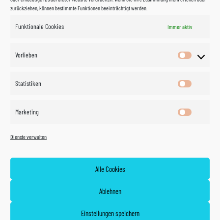
zurückziehen, können bestimmte Funktionen beeinträchtigt werden.
Funktionale Cookies
Immer aktiv
Impressum
Vorlieben
Vorlieben
Datenschutzerklärung
Statistiken
Statistik
Kontakt
Marketing
Marketin
Öffnungszeiten
©
Vertrag
Dienste verwalten
widerrufen
2026
Zahlung und Versand
Alle Cookies
Widerrufsrecht
Ablehnen
AGB
Einstellungen speichern