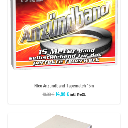
Nico Anzündband Tapematch 15m
Ursprünglicher
Aktueller
19,99
€
14,98
€
inkl. MwSt.
Preis
Preis
war:
ist:
19,99 €
14,98 €.