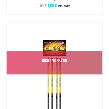
Ursprünglicher
Aktueller
1,99
€
1,50
€
inkl. MwSt.
Preis
Preis
war:
ist:
1,99 €
1,50 €.
NICHT VORRÄTIG