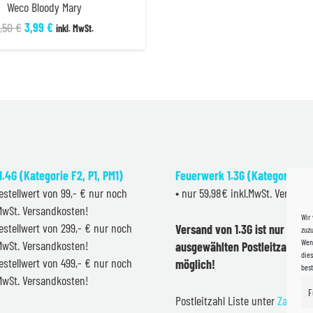
Weco Bloody Mary
Ursprünglicher
Aktueller
,50
€
3,99
€
inkl. MwSt.
Preis
Preis
war:
ist:
4,50 €
3,99 €.
.4G (Kategorie F2, P1, PM1)
Feuerwerk 1.3G (Kategorie F2
estellwert von 99,- € nur noch
• nur 59,98€ inkl.MwSt. Versand
.MwSt. Versandkosten!
Wir
estellwert von 299,- € nur noch
Versand von 1.3G ist nur inner
zuzu
Wenn
.MwSt. Versandkosten!
ausgewählten Postleitzahlen 
dies
estellwert von 499,- € nur noch
möglich!
bes
.MwSt. Versandkosten!
F
Postleitzahl Liste unter
Zahlung