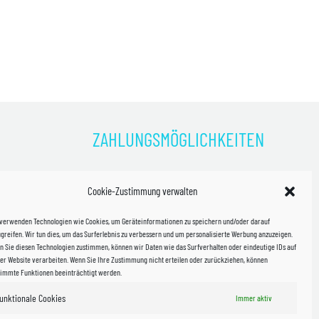
ZAHLUNGSMÖGLICHKEITEN
)
Cookie-Zustimmung verwalten
kosten!
 verwenden Technologien wie Cookies, um Geräteinformationen zu speichern und/oder darauf
halb
greifen. Wir tun dies, um das Surferlebnis zu verbessern und um personalisierte Werbung anzuzeigen.
 Sie diesen Technologien zustimmen, können wir Daten wie das Surfverhalten oder eindeutige IDs auf
in Sachsen
er Website verarbeiten. Wenn Sie Ihre Zustimmung nicht erteilen oder zurückziehen, können
timmte Funktionen beeinträchtigt werden.
unktionale Cookies
Immer aktiv
WIR VERSENDEN MIT
 & Versand