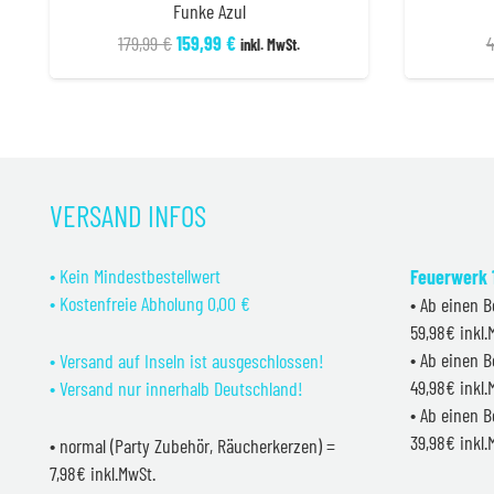
Funke Azul
Ursprünglicher
Aktueller
179,99
€
159,99
€
4
inkl. MwSt.
Preis
Preis
war:
ist:
179,99 €
159,99 €.
VERSAND INFOS
• Kein Mindestbestellwert
Feuerwerk 1
• Kostenfreie Abholung 0,00 €
• Ab einen B
59,98€ inkl
• Ab einen B
• Versand auf Inseln ist ausgeschlossen!
49,98€ inkl
• Versand nur innerhalb Deutschland!
• Ab einen B
39,98€ inkl
• normal (Party Zubehör, Räucherkerzen) =
7,98€ inkl.MwSt.