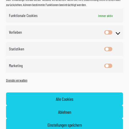
zurückziehen, können bestimmte Funktionen beeinträchtigt werden.
Funktionale Cookies
Immer aktiv
Impressum
Vorlieben
Vorlieben
Datenschutzerklärung
Statistiken
Statistik
Kontakt
Marketing
Marketin
Öffnungszeiten
©
Vertrag
Dienste verwalten
widerrufen
2026
Zahlung und Versand
Alle Cookies
Widerrufsrecht
Ablehnen
AGB
Einstellungen speichern