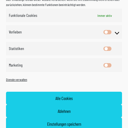
zurückziehen, können bestimmte Funktionen beeinträchtigt werden.
Funktionale Cookies
Immer aktiv
Impressum
Vorlieben
Vorlieben
Datenschutzerklärung
Statistiken
Statistik
Kontakt
Marketing
Marketin
Öffnungszeiten
©
Vertrag
Dienste verwalten
widerrufen
2026
Zahlung und Versand
Alle Cookies
Widerrufsrecht
Ablehnen
AGB
Einstellungen speichern