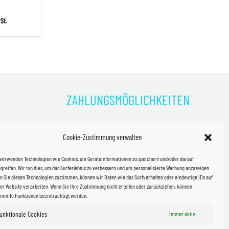
r
ler
St.
€.
ZAHLUNGSMÖGLICHKEITEN
)
Cookie-Zustimmung verwalten
kosten!
 verwenden Technologien wie Cookies, um Geräteinformationen zu speichern und/oder darauf
halb
greifen. Wir tun dies, um das Surferlebnis zu verbessern und um personalisierte Werbung anzuzeigen.
 Sie diesen Technologien zustimmen, können wir Daten wie das Surfverhalten oder eindeutige IDs auf
in Sachsen
er Website verarbeiten. Wenn Sie Ihre Zustimmung nicht erteilen oder zurückziehen, können
timmte Funktionen beeinträchtigt werden.
unktionale Cookies
Immer aktiv
WIR VERSENDEN MIT
 & Versand