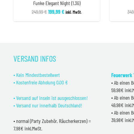
Funke Elegant Night (1.3G)
Ursprünglicher
Aktueller
249,99
€
199,99
€
349
inkl. MwSt.
Preis
Preis
war:
ist:
249,99 €
199,99 €.
VERSAND INFOS
• Kein Mindestbestellwert
Feuerwerk 1
• Kostenfreie Abholung 0,00 €
• Ab einen B
59,98€ inkl
• Ab einen B
• Versand auf Inseln ist ausgeschlossen!
49,98€ inkl
• Versand nur innerhalb Deutschland!
• Ab einen B
39,98€ inkl
• normal (Party Zubehör, Räucherkerzen) =
7,98€ inkl.MwSt.