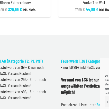
Riakeo Extraordinary
Funke The Wall
Ursprünglicher
Aktueller
Ursprüngliche
Aktuel
,99
€
329,99
€
47,99
€
44,99
€
inkl. MwSt.
inkl. Mw
Preis
Preis
Preis
Preis
war:
ist:
war:
ist:
349,99 €
329,99 €.
47,99 €
44,99 
.4G (Kategorie F2, P1, PM1)
Feuerwerk 1.3G (Kategorie F2
estellwert von 99,- € nur noch
• nur 59,98€ inkl.MwSt. Versand
.MwSt. Versandkosten!
Wir
estellwert von 299,- € nur noch
Versand von 1.3G ist nur inner
zuzu
Wenn
.MwSt. Versandkosten!
ausgewählten Postleitzahlen 
dies
estellwert von 499,- € nur noch
möglich!
bes
.MwSt. Versandkosten!
F
Postleitzahl Liste unter
Zahlung