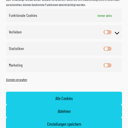
zurückziehen, können bestimmte Funktionen beeinträchtigt werden.
Funktionale Cookies
Immer aktiv
Impressum
Vorlieben
Vorlieben
Datenschutzerklärung
Statistiken
Statistik
Kontakt
Marketing
Marketin
Öffnungszeiten
©
Vertrag
Dienste verwalten
widerrufen
2026
Zahlung und Versand
Alle Cookies
Widerrufsrecht
Ablehnen
AGB
Einstellungen speichern