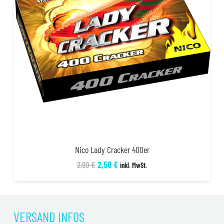
Nico Lady Cracker 400er
Ursprünglicher
Aktueller
2,99
€
2,50
€
inkl. MwSt.
Preis
Preis
war:
ist:
2,99 €
2,50 €.
VERSAND INFOS