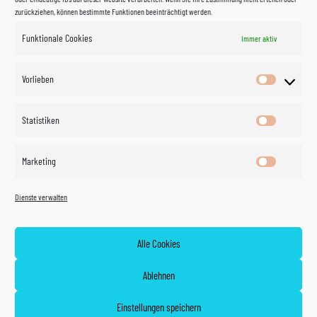
zurückziehen, können bestimmte Funktionen beeinträchtigt werden.
Funktionale Cookies
Immer aktiv
Impressum
Vorlieben
Vorlieben
Datenschutzerklärung
Statistiken
Statistik
Kontakt
Marketing
Marketin
Öffnungszeiten
©
Vertrag
Dienste verwalten
widerrufen
2026
Zahlung und Versand
Alle Cookies
Widerrufsrecht
Ablehnen
AGB
Einstellungen speichern