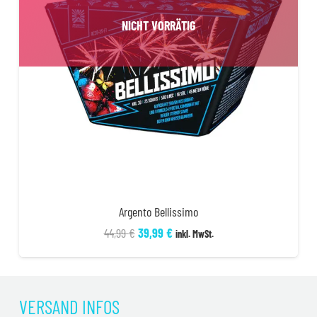
NICHT VORRÄTIG
Argento Bellissimo
Ursprünglicher
Aktueller
44,99
€
39,99
€
inkl. MwSt.
Preis
Preis
war:
ist:
44,99 €
39,99 €.
VERSAND INFOS