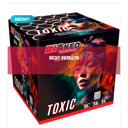
Preis
Preis
war:
ist:
9,99 €
5,99 €.
ANGEBOT!
NICHT VORRÄTIG