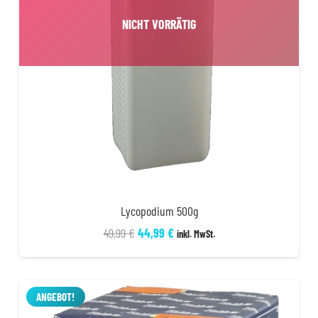
NICHT VORRÄTIG
Lycopodium 500g
Ursprünglicher
Aktueller
49,99
€
44,99
€
inkl. MwSt.
Preis
Preis
war:
ist:
49,99 €
44,99 €.
ANGEBOT!