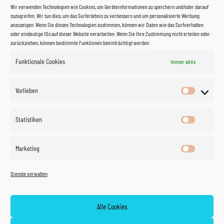
Wir verwenden Technologien wie Cookies, um Geräteinformationen zu speichern und/oder darauf
zuzugreifen. Wir tun dies, um das Surferlebnis zu verbessern und um personalisierte Werbung
anzuzeigen. Wenn Sie diesen Technologien zustimmen, können wir Daten wie das Surfverhalten
oder eindeutige IDs auf dieser Website verarbeiten. Wenn Sie Ihre Zustimmung nicht erteilen oder
zurückziehen, können bestimmte Funktionen beeinträchtigt werden.
Funktionale Cookies
Immer aktiv
Impressum
Vorlieben
Vorlieben
Datenschutzerklärung
Statistiken
Statistik
Kontakt
Marketing
Marketin
Öffnungszeiten
©
Vertrag
Dienste verwalten
widerrufen
2026
Zahlung und Versand
Alle Cookies
Widerrufsrecht