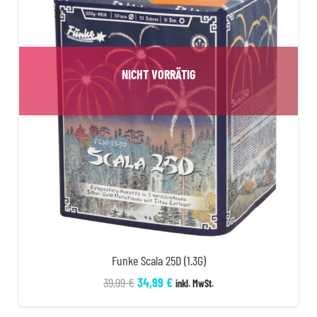
NICHT VORRÄTIG
Funke Scala 25D (1.3G)
Ursprünglicher
Aktueller
39,99
€
34,99
€
inkl. MwSt.
Preis
Preis