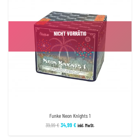
NICHT VORRÄTIG
Funke Neon Knights 1
Ursprünglicher
Aktueller
39,99
€
34,99
€
inkl. MwSt.
Preis
Preis