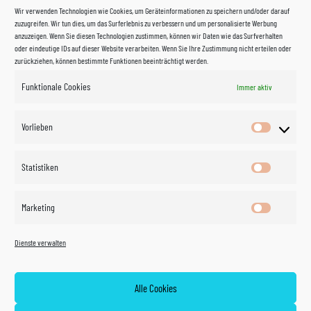
Wir verwenden Technologien wie Cookies, um Geräteinformationen zu speichern und/oder darauf
zuzugreifen. Wir tun dies, um das Surferlebnis zu verbessern und um personalisierte Werbung
anzuzeigen. Wenn Sie diesen Technologien zustimmen, können wir Daten wie das Surfverhalten
oder eindeutige IDs auf dieser Website verarbeiten. Wenn Sie Ihre Zustimmung nicht erteilen oder
zurückziehen, können bestimmte Funktionen beeinträchtigt werden.
Funktionale Cookies
Immer aktiv
Impressum
Vorlieben
Vorlieben
Datenschutzerklärung
Statistiken
Statistik
Kontakt
Marketing
Marketin
Öffnungszeiten
©
Vertrag
Dienste verwalten
widerrufen
2026
Zahlung und Versand
Alle Cookies
Widerrufsrecht