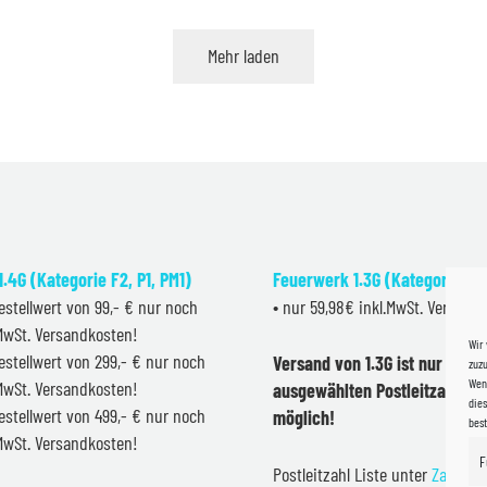
war:
ist:
24,99 €
19,99 €.
Mehr laden
.4G (Kategorie F2, P1, PM1)
Feuerwerk 1.3G (Kategorie F2
estellwert von 99,- € nur noch
• nur 59,98€ inkl.MwSt. Versand
.MwSt. Versandkosten!
Wir
estellwert von 299,- € nur noch
Versand von 1.3G ist nur inner
zuzu
Wenn
.MwSt. Versandkosten!
ausgewählten Postleitzahlen 
dies
estellwert von 499,- € nur noch
möglich!
bes
.MwSt. Versandkosten!
F
Postleitzahl Liste unter
Zahlung