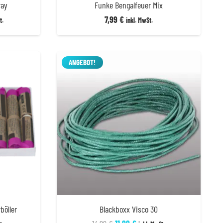
ray
Funke Bengalfeuer Mix
r
er
7,99
€
t.
inkl. MwSt.
ANGEBOT!
böller
Blackboxx Visco 30
r
er
Ursprünglicher
Aktueller