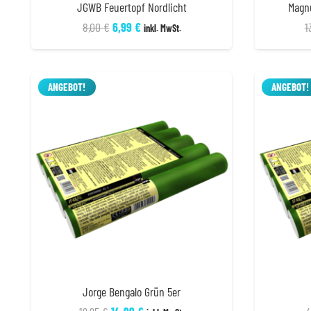
JGWB Feuertopf Nordlicht
Magn
Ursprünglicher
Aktueller
8,00
€
6,99
€
1
inkl. MwSt.
Preis
Preis
war:
ist:
8,00 €
6,99 €.
ANGEBOT!
ANGEBOT!
Jorge Bengalo Grün 5er
Ursprünglicher
Aktueller