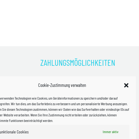
ZAHLUNGSMÖGLICHKEITEN
)
Cookie-Zustimmung verwalten
kosten!
 verwenden Technologien wie Cookies, um Geräteinformationen zu speichern und/oder darauf
halb
greifen. Wir tun dies, um das Surferlebnis zu verbessern und um personalisierte Werbung anzuzeigen.
 Sie diesen Technologien zustimmen, können wir Daten wie das Surfverhalten oder eindeutige IDs auf
in Sachsen
er Website verarbeiten. Wenn Sie Ihre Zustimmung nicht erteilen oder zurückziehen, können
timmte Funktionen beeinträchtigt werden.
unktionale Cookies
Immer aktiv
WIR VERSENDEN MIT
 & Versand