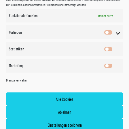
zurückziehen, können bestimmte Funktionen beeinträchtigt werden.
Funktionale Cookies
Immer aktiv
Impressum
Vorlieben
Vorlieben
Datenschutzerklärung
Statistiken
Statistik
Kontakt
Marketing
Marketin
Öffnungszeiten
©
Vertrag
Dienste verwalten
widerrufen
2026
Zahlung und Versand
Alle Cookies
Widerrufsrecht
Ablehnen
AGB
Einstellungen speichern