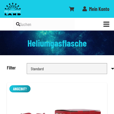
Mein Konto
Heliumgasflasche
Filter
ANGEBOT!