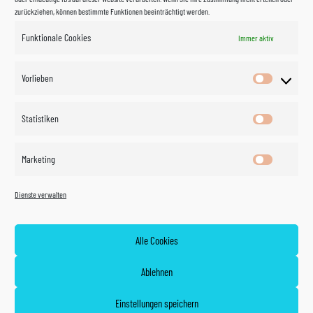
zurückziehen, können bestimmte Funktionen beeinträchtigt werden.
Funktionale Cookies
Immer aktiv
Impressum
Vorlieben
Vorlieben
Datenschutzerklärung
Statistiken
Statistik
Kontakt
Marketing
Marketin
Öffnungszeiten
©
Vertrag
Dienste verwalten
widerrufen
2026
Zahlung und Versand
Alle Cookies
Widerrufsrecht
Ablehnen
AGB
Einstellungen speichern